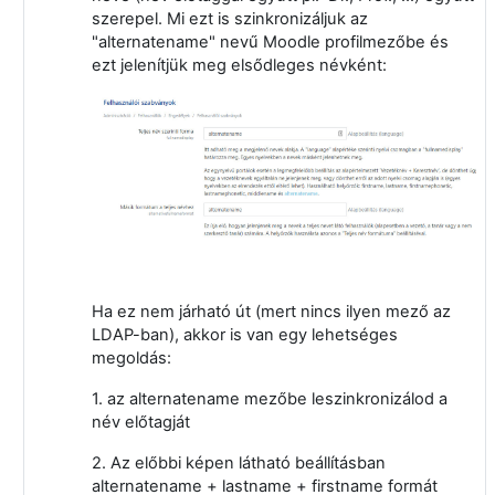
szerepel. Mi ezt is szinkronizáljuk az
"alternatename" nevű Moodle profilmezőbe és
ezt jelenítjük meg elsődleges névként:
Ha ez nem járható út (mert nincs ilyen mező az
LDAP-ban), akkor is van egy lehetséges
megoldás:
1. az alternatename mezőbe leszinkronizálod a
név előtagját
2. Az előbbi képen látható beállításban
alternatename + lastname + firstname formát