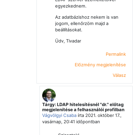
egyezkednem.
Az adatbázishoz nekem is van
jogom, ellenőrzöm majd a
beállításokat.
Üdv, Tivadar
Permalink
Előzmény megjelenítése
Válasz
Tárgy: LDAP hitelesítésnél "dr." előtag
Válasz erre: Okolicsányi Tivadar
megjelenítése a felhasználói profilban
Vágvölgyi Csaba
írta
2021. október 17.,
vasárnap, 20:41
időpontban