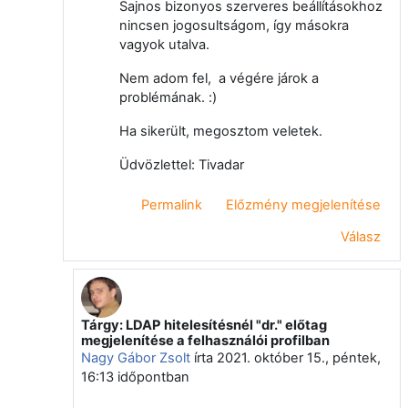
Sajnos bizonyos szerveres beállításokhoz
nincsen jogosultságom, így másokra
vagyok utalva.
Nem adom fel, a végére járok a
problémának. :)
Ha sikerült, megosztom veletek.
Üdvözlettel: Tivadar
Permalink
Előzmény megjelenítése
Válasz
Tárgy: LDAP hitelesítésnél "dr." előtag
Válasz erre: Okolicsányi Tivadar
megjelenítése a felhasználói profilban
Nagy Gábor Zsolt
írta
2021. október 15., péntek,
16:13
időpontban