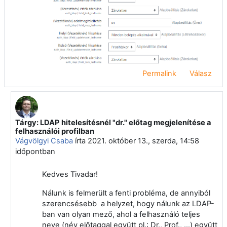
Permalink
Válasz
Tárgy: LDAP hitelesítésnél "dr." előtag megjelenítése a
Válasz erre: Okolicsányi Tivadar
felhasználói profilban
Vágvölgyi Csaba
írta
2021. október 13., szerda, 14:58
időpontban
Kedves Tivadar!
Nálunk is felmerült a fenti probléma, de annyiból
szerencsésebb a helyzet, hogy nálunk az LDAP-
ban van olyan mező, ahol a felhasználó teljes
neve (név előtaggal együtt pl.: Dr., Prof., ...) együtt