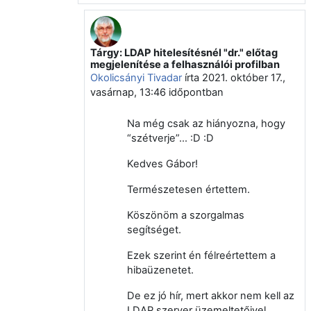
Tárgy: LDAP hitelesítésnél "dr." előtag
Válasz erre: Nagy Gábor Zsolt
megjelenítése a felhasználói profilban
Okolicsányi Tivadar
írta
2021. október 17.,
vasárnap, 13:46
időpontban
Na még csak az hiányozna, hogy
“szétverje”… :D :D
Kedves Gábor!
Természetesen értettem.
Köszönöm a szorgalmas
segítséget.
Ezek szerint én félreértettem a
hibaüzenetet.
De ez jó hír, mert akkor nem kell az
LDAP szerver üzemeltetőivel