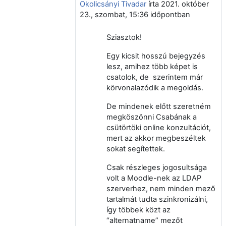
Okolicsányi Tivadar
írta
2021. október
23., szombat, 15:36
időpontban
Sziasztok!
Egy kicsit hosszú bejegyzés
lesz, amihez több képet is
csatolok, de szerintem már
körvonalazódik a megoldás.
De mindenek előtt szeretném
megköszönni Csabának a
csütörtöki online konzultációt,
mert az akkor megbeszéltek
sokat segítettek.
Csak részleges jogosultsága
volt a Moodle-nek az LDAP
szerverhez, nem minden mező
tartalmát tudta szinkronizálni,
így többek közt az
“alternatname” mezőt