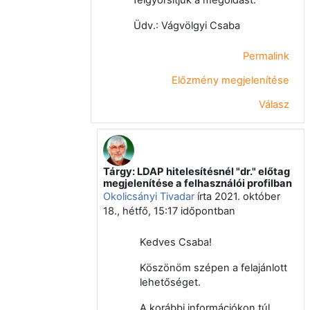
Üdv.: Vágvölgyi Csaba
Permalink
Előzmény megjelenítése
Válasz
Tárgy: LDAP hitelesítésnél "dr." előtag
Válasz erre: Vágvölgyi Csaba
megjelenítése a felhasználói profilban
Okolicsányi Tivadar
írta
2021. október
18., hétfő, 15:17
időpontban
Kedves Csaba!
Köszönöm szépen a felajánlott
lehetőséget.
A korábbi információkon túl