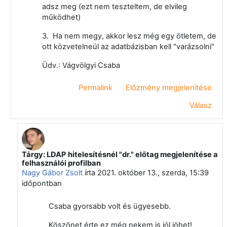
adsz meg (ezt nem teszteltem, de elvileg
működhet)
3. Ha nem megy, akkor lesz még egy ötletem, de
ott közvetelneül az adatbázisban kell "varázsolni"
Üdv.: Vágvölgyi Csaba
Permalink
Előzmény megjelenítése
Válasz
Tárgy: LDAP hitelesítésnél "dr." előtag megjelenítése a
Válasz erre: Vágvölgyi Csaba
felhasználói profilban
Nagy Gábor Zsolt
írta
2021. október 13., szerda, 15:39
időpontban
Csaba gyorsabb volt és ügyesebb.
Köszönet érte ez még nekem is jól jöhet!