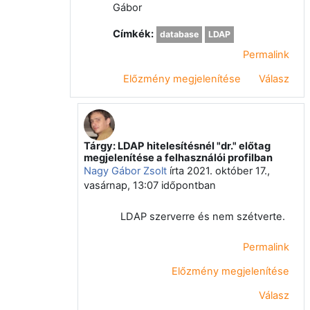
Gábor
Címkék:
database
LDAP
Permalink
Előzmény megjelenítése
Válasz
Tárgy: LDAP hitelesítésnél "dr." előtag
Válasz erre: Nagy Gábor Zsolt
megjelenítése a felhasználói profilban
Nagy Gábor Zsolt
írta
2021. október 17.,
vasárnap, 13:07
időpontban
LDAP szerverre és nem szétverte.
Permalink
Előzmény megjelenítése
Válasz