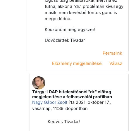
jogosultság beállításokat mert ha ez
futna, akkor a "dr." problémán kívül egy
másik, nem kevésbé fontos gond is
megoldódna.
Köszönöm még egyszer!
Üdvözlettel: Tivadar
Permalink
Előzmény megjelenítése
Válasz
Tárgy: LDAP hitelesítésnél "dr." előtag
Válasz erre: Okolicsányi Tivadar
megjelenítése a felhasználói profilban
Nagy Gábor Zsolt
írta
2021. október 17.,
vasárnap, 11:39
időpontban
Kedves Tivadar!