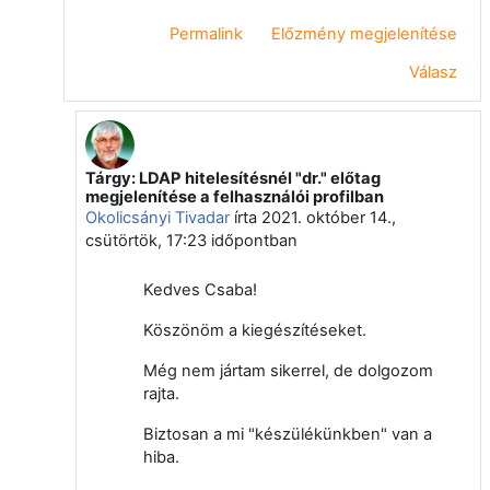
Permalink
Előzmény megjelenítése
Válasz
Tárgy: LDAP hitelesítésnél "dr." előtag
Válasz erre: Vágvölgyi Csaba
megjelenítése a felhasználói profilban
Okolicsányi Tivadar
írta
2021. október 14.,
csütörtök, 17:23
időpontban
Kedves Csaba!
Köszönöm a kiegészítéseket.
Még nem jártam sikerrel, de dolgozom
rajta.
Biztosan a mi "készülékünkben" van a
hiba.