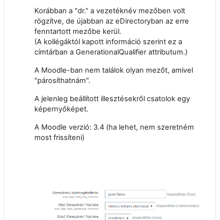
Korábban a "dr." a vezetéknév mezőben volt
rögzítve, de újabban az eDirectoryban az erre
fenntartott mezőbe kerül.
(A kollégáktól kapott információ szerint ez a
címtárban a GenerationalQualifier attributum.)
A Moodle-ban nem találok olyan mezőt, amivel
"párosíthatnám".
A jelenleg beállított illesztésekről csatolok egy
képernyőképet.
A Moodle verzió: 3.4 (ha lehet, nem szeretném
most frissíteni)