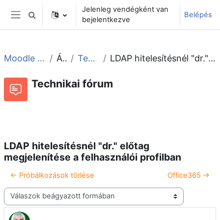
Tovább a fő tartalomhoz
Jelenleg vendégként van
Belépés
Keresési bemeneti adatok váltása
bejelentkezve
Oldalpanel
Moodle tudástár és fórum
Általános
Technikai fórum
LDAP hitelesítésnél "dr." előtag megjelenítése a felhasználói profilban
Technikai fórum
Beszélgetések RSS-hírei
Fórum
LDAP hitelesítésnél "dr." előtag
megjelenítése a felhasználói profilban
← Próbálkozások törlése
Office365 →
Megjelenítési mód