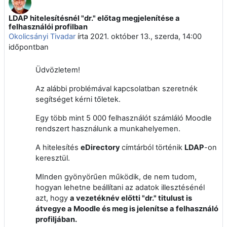
LDAP hitelesítésnél "dr." előtag megjelenítése a
Válaszok szám: 15
felhasználói profilban
Okolicsányi Tivadar
írta
2021. október 13., szerda, 14:00
időpontban
Üdvözletem!
Az alábbi problémával kapcsolatban szeretnék
segítséget kérni tőletek.
Egy több mint 5 000 felhasználót számláló Moodle
rendszert használunk a munkahelyemen.
A hitelesítés
eDirectory
címtárból történik
LDAP
-on
keresztül.
MInden gyönyörűen működik, de nem tudom,
hogyan lehetne beállítani az adatok illesztésénél
azt, hogy
a vezetéknév előtti "dr." titulust is
átvegye a Moodle és meg is jelenítse a felhasználó
profiljában.