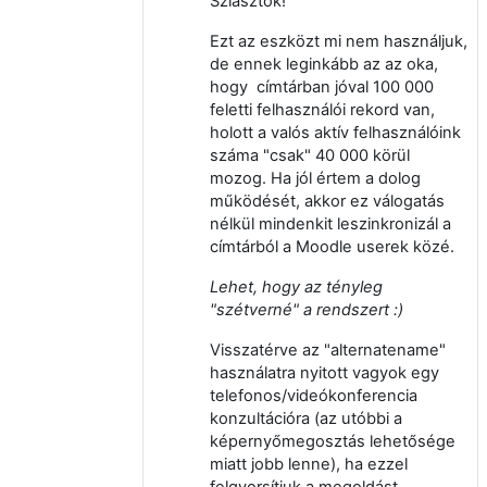
Sziasztok!
Ezt az eszközt mi nem használjuk,
de ennek leginkább az az oka,
hogy címtárban jóval 100 000
feletti felhasználói rekord van,
holott a valós aktív felhasználóink
száma "csak" 40 000 körül
mozog. Ha jól értem a dolog
működését, akkor ez válogatás
nélkül mindenkit leszinkronizál a
címtárból a Moodle userek közé.
Lehet, hogy az tényleg
"szétverné" a rendszert :)
Visszatérve az "alternatename"
használatra nyitott vagyok egy
telefonos/videókonferencia
konzultációra (az utóbbi a
képernyőmegosztás lehetősége
miatt jobb lenne), ha ezzel
felgyorsítjuk a megoldást.