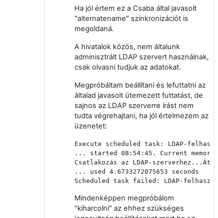
Ha jól értem ez a Csaba által javasolt
"alternatename" szinkronizációt is
megoldaná.
A hivatalok közös, nem általunk
adminisztrált LDAP szervert használnak,
csak olvasni tudjuk az adatokat.
Megpróbáltam beállítani és lefuttatni az
általad javasolt ütemezett futtatást, de
sajnos az LDAP szerverre írást nem
tudta végrehajtani, ha jól értelmezem az
üzenetet:
Execute scheduled task: LDAP-felhaszn
... started 08:54:45. Current memory 
Csatlakozás az LDAP-szerverhez...Átme
... used 4.6733272075653 seconds

Scheduled task failed: LDAP-felhaszn
Mindenképpen megpróbálom
"kiharcolni" az ehhez szükséges