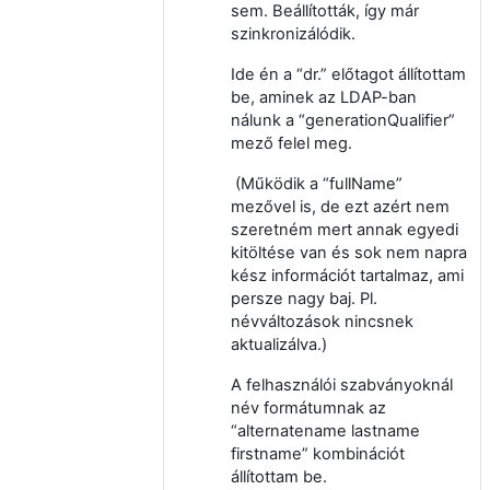
sem.
Beállították, így már
szinkronizálódik.
Ide én a “dr.” előtagot állítottam
be, aminek az LDAP-ban
nálunk a “
generationQualifier”
mező felel meg.
(Működik a “fullName”
mezővel is, de ezt azért nem
szeretném mert annak egyedi
kitöltése van és sok nem napra
kész információt tartalmaz, ami
persze nagy baj. Pl.
névváltozások nincsnek
aktualizálva.)
A felhasználói szabványoknál
név formátumnak az
“
alternatename lastname
firstname” kombinációt
állítottam be.