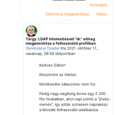
Permalink
Előzmény megjelenítése
Válasz
Tárgy: LDAP hitelesítésnél "dr." előtag
Válasz erre: Nagy Gábor Zsolt
megjelenítése a felhasználói profilban
Okolicsányi Tivadar
írta
2021. október 17.,
vasárnap, 08:58
időpontban
Kedves Gábor!
Köszönöm az ötletet.
Kérdésedre válaszolva: nem fut.
Pedig nagy segítség lenne egy 5 200
fős hivatalban, ahol napi szintű a "jövés-
menés", így aztán sohasem naprakész
a Moodle felhasználói adatbázisa.