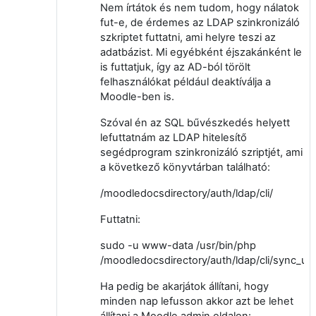
Nem írtátok és nem tudom, hogy nálatok
fut-e, de érdemes az LDAP szinkronizáló
szkriptet futtatni, ami helyre teszi az
adatbázist. Mi egyébként éjszakánként le
is futtatjuk, így az AD-ból törölt
felhasználókat például deaktíválja a
Moodle-ben is.
Szóval én az SQL bűvészkedés helyett
lefuttatnám az LDAP hitelesítő
segédprogram szinkronizáló szriptjét, ami
a következő könyvtárban található:
/moodledocsdirectory/auth/ldap/cli/
Futtatni:
sudo -u www-data /usr/bin/php
/moodledocsdirectory/auth/ldap/cli/sync_us
Ha pedig be akarjátok állítani, hogy
minden nap lefusson akkor azt be lehet
állítani a Moodle admin oldalon: