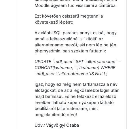
Moodle úgysem tud visszaírni a címtárba.
Ezt követően célszerű megtenni a
követekező lépést:
Az alábbi SQL parancs annyit csinál, hogy
annál a felhasználónál is "kitölti" az
alternatename mezőt, aki nem lép be (én
phpmyadmin-ban szoktam futtatni):
UPDATE `mdl_user` SET `alternatename` =
CONCAT(lastname, ' ', firstname) WHERE
`mdl_user`.`alternatename`IS NULL;
Igaz, hogy ez még nem tartlamazza a név
előtagokat, de az a legközelebbi login után
majd befrissül. És ne feldkezz el az előző
levélben látható képernyőképen látható
beállításról (alternatename, mint
megjelenítendő név)!
Üdv.: Vágvölgyi Csaba