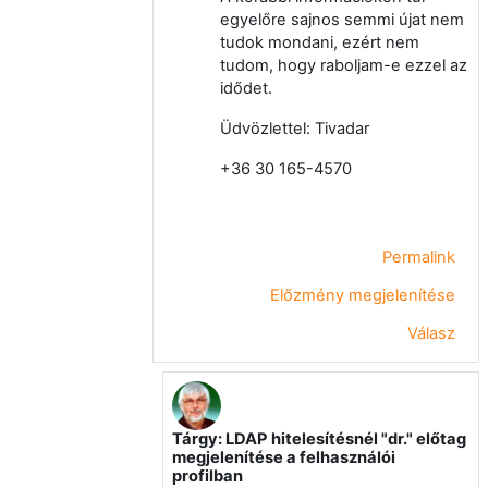
egyelőre sajnos semmi újat nem
tudok mondani, ezért nem
tudom, hogy raboljam-e ezzel az
idődet.
Üdvözlettel: Tivadar
+36 30 165-4570
Permalink
Előzmény megjelenítése
Válasz
Tárgy: LDAP hitelesítésnél "dr." előtag
Válasz erre: Okolicsányi Tivadar
megjelenítése a felhasználói
profilban