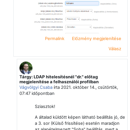
Permalink
Előzmény megjelenítése
Válasz
Tárgy: LDAP hitelesítésnél "dr." előtag
Válasz erre: Okolicsányi Tivadar
megjelenítése a felhasználói profilban
Vágvölgyi Csaba
írta
2021. október 14., csütörtök,
07:47
időpontban
Sziasztok!
A általad küldött képen látható beállítás jó, de
a 3. sor (Külső frissítése) esetén maradjon
az alapételmezett "Soha" beállítás, mert a