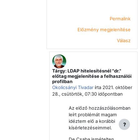
Permalink
Előzmény megjelenítése
Válasz
Tárgy: LDAP hitelesítésnél "dr."
Válasz erre: Okolicsányi Tivadar
előtag megjelenítése a felhasználói
profilban
Okolicsányi Tivadar
írta
2021. október
28., csütörtök, 07:30
időpontban
Az előző hozzászólásomban
leírt problémát magam
idéztem elő a korábbi
kísérletezéseimmel.
De Csaba ismételten