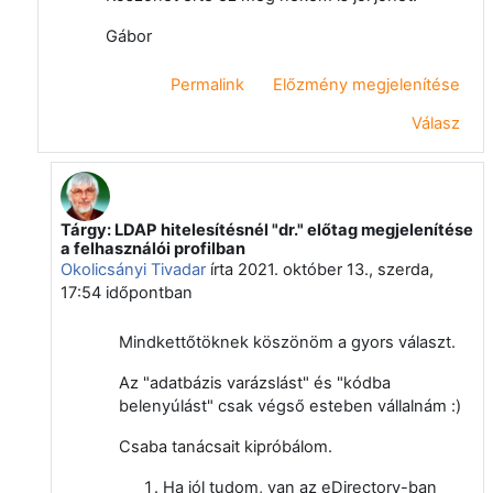
Gábor
Permalink
Előzmény megjelenítése
Válasz
Tárgy: LDAP hitelesítésnél "dr." előtag megjelenítése
Válasz erre: Nagy Gábor Zsolt
a felhasználói profilban
Okolicsányi Tivadar
írta
2021. október 13., szerda,
17:54
időpontban
Mindkettőtöknek köszönöm a gyors választ.
Az "adatbázis varázslást" és "kódba
belenyúlást" csak végső esteben vállalnám :)
Csaba tanácsait kipróbálom.
Ha jól tudom, van az eDirectory-ban