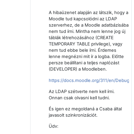
A hibaüzenet alapján az látszik, hogy a
Moodle tud kapcsolódni az LDAP
szerverhez, de a Moodle adatbázisába
nem tud írni. Mintha nem lenne jog új
táblák létrehozásához (CREATE
TEMPORARY TABLE privilege), vagy
nem tud ebbe bele írni. Érdemes
lenne megnézni mit ír a logba. Előtte
persze beállítani a teljes naplózást
(DEVELOPER) a Moodleben.
https://docs.moodle.org/311/en/Debugg
Az LDAP szétverte nem kell írni.
Onnan csak olvasni kell tudni.
És igen ez megoldaná a Csaba által
javasolt szinkronizációt.
Üdv: