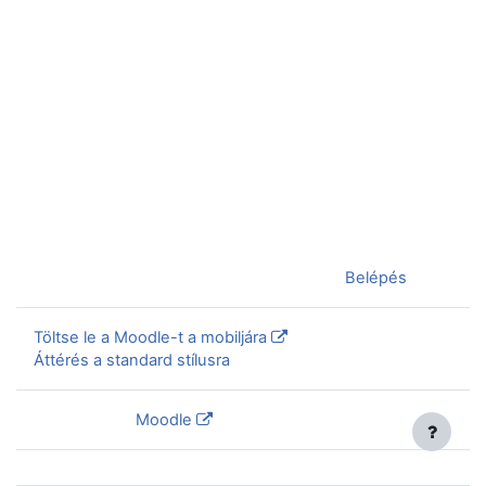
Jelenleg vendégként van bejelentkezve (
Belépés
)
Töltse le a Moodle-t a mobiljára
Áttérés a standard stílusra
Szolgáltatja a
Moodle