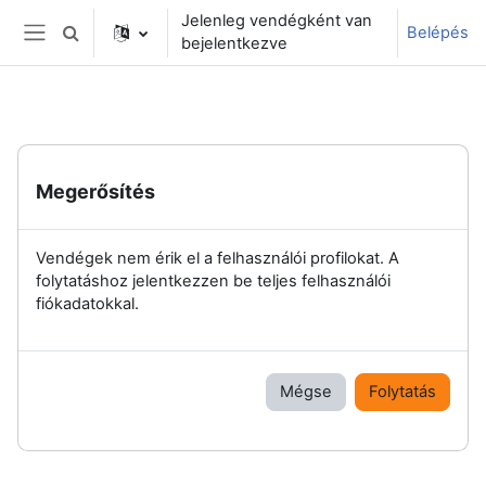
Tovább a fő tartalomhoz
Jelenleg vendégként van
Belépés
Keresési bemeneti adatok váltása
bejelentkezve
Oldalpanel
Megerősítés
Vendégek nem érik el a felhasználói profilokat. A
folytatáshoz jelentkezzen be teljes felhasználói
fiókadatokkal.
Mégse
Folytatás