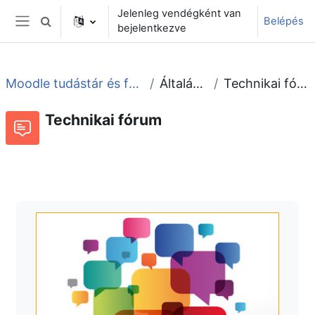
Tovább a fő tartalomhoz
Jelenleg vendégként van
Belépés
Keresési bemeneti adatok váltása
bejelentkezve
Oldalpanel
Moodle tudástár és fórum
Általános
Technikai fórum
Technikai fórum
Fórum
Beszélgetések RSS-hírei