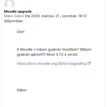
Moodle upgrade
Válaszok szám: 4
Makó Gábor
írta
2020. március 21., szombat, 18:12
időpontban
Üdv!
A Moodle-t milyen gyakran frissítitek? (Milyen
gyakran ajánlott?) Most 3.7.2 a verzió.
https://docs.moodle.org/38/en/Upgrading
Gábor