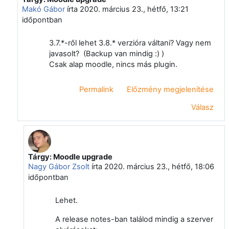
Makó Gábor
írta
2020. március 23., hétfő, 13:21
időpontban
3.7.*-ről lehet 3.8.* verzióra váltani? Vagy nem
javasolt? (Backup van mindig :) )
Csak alap moodle, nincs más plugin.
Permalink
Előzmény megjelenítése
Válasz
Tárgy: Moodle upgrade
Válasz erre: Makó Gábor
Nagy Gábor Zsolt
írta
2020. március 23., hétfő, 18:06
időpontban
Lehet.
A release notes-ban találod mindig a szerver