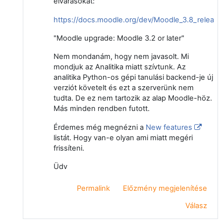
elvárásokat:
https://docs.moodle.org/dev/Moodle_3.8_releas
"Moodle upgrade: Moodle 3.2 or later"
Nem mondanám, hogy nem javasolt. Mi
mondjuk az Analitika miatt szívtunk. Az
analitika Python-os gépi tanulási backend-je új
verziót követelt és ezt a szerverünk nem
tudta. De ez nem tartozik az alap Moodle-höz.
Más minden rendben futott.
Érdemes még megnézni a
New features
listát. Hogy van-e olyan ami miatt megéri
frissíteni.
Üdv
Permalink
Előzmény megjelenítése
Válasz