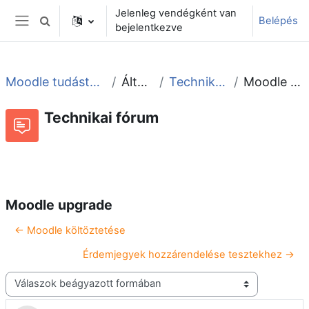
Tovább a fő tartalomhoz
Jelenleg vendégként van
Belépés
Keresési bemeneti adatok váltása
bejelentkezve
Oldalpanel
Moodle tudástár és fórum
Általános
Technikai fórum
Moodle upgrade
Technikai fórum
Beszélgetések RSS-hírei
Fórum
Moodle upgrade
← Moodle költöztetése
Érdemjegyek hozzárendelése tesztekhez →
Megjelenítési mód