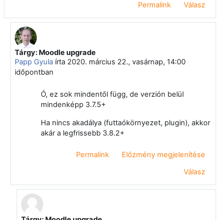
Permalink
Válasz
Tárgy: Moodle upgrade
Válasz erre: Makó Gábor
Papp Gyula
írta
2020. március 22., vasárnap, 14:00
időpontban
Ó, ez sok mindentől függ, de verzión belül
mindenképp 3.7.5+
Ha nincs akadálya (futtaókörnyezet, plugin), akkor
akár a legfrissebb 3.8.2+
Permalink
Előzmény megjelenítése
Válasz
Tárgy: Moodle upgrade
Válasz erre: Papp Gyula