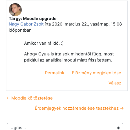
Tárgy: Moodle upgrade
Válasz erre: Makó Gábor
Nagy Gábor Zsolt
írta
2020. március 22., vasárnap, 15:08
időpontban
Amikor van rá idő. :)
Ahogy Gyula is írta sok mindentől függ, most
például az analitikai modul miatt frissítettem.
Permalink
Előzmény megjelenítése
Válasz
← Moodle költöztetése
Érdemjegyek hozzárendelése tesztekhez →