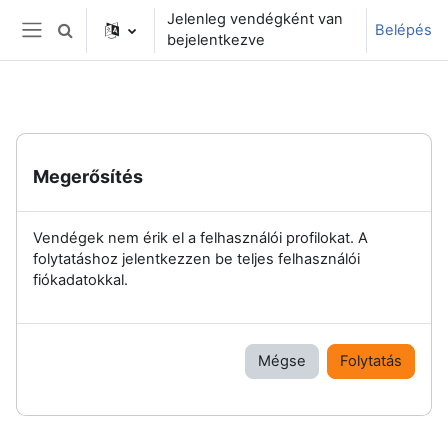
Tovább a fő tartalomhoz
Jelenleg vendégként van
Belépés
Keresési bemeneti adatok váltása
bejelentkezve
Oldalpanel
Megerősítés
Vendégek nem érik el a felhasználói profilokat. A
folytatáshoz jelentkezzen be teljes felhasználói
fiókadatokkal.
Mégse
Folytatás