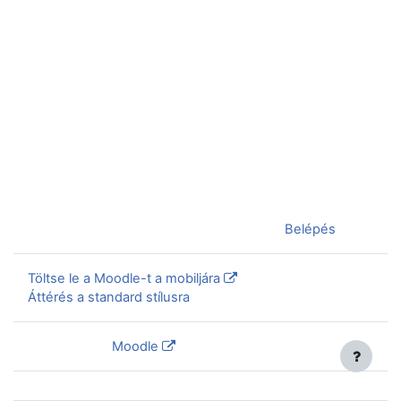
Jelenleg vendégként van bejelentkezve (
Belépés
)
Töltse le a Moodle-t a mobiljára
Áttérés a standard stílusra
Szolgáltatja a
Moodle