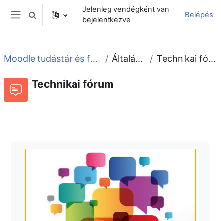
Tovább a fő tartalomhoz
Jelenleg vendégként van
Belépés
Keresési bemeneti adatok váltása
bejelentkezve
Oldalpanel
Moodle tudástár és fórum
Általános
Technikai fórum
Technikai fórum
Fórum
Beszélgetések RSS-hírei