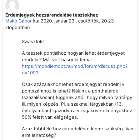
Érdemjegyek hozzárendelése tesztekhez
Válaszok szám: 3
Makó Gábor
írta
2020. január 23., csütörtök, 20:23
időpontban
Sziasztok!
A tesztek pontjaihoz hogyan lehet érdemjegyet
rendelni? Már volt hasonló téma:
https://moodlemoot.hu/mod/forum/discuss.php?
d=1093
Csak százalékhoz lehet érdemjegyet rendelni v.
pontszámhoz is lehet? Nálunk a ponthatárok
(százalékosan) függnek attól, hogy milyen tantárgy
ill. milyen képzés. Pl. a szakmai tárgyakban (13.
évfolyamban) igazodva a vizsgakövetelményekhez
50% felett van elégséges.
Azaz többféle hozzárendelésre lenne szükség. Van
erre lehetőség?