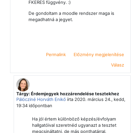
FKERES függvény. :)
De gondoltam a moodle rendszer maga is
megadhatná a jegyet.
Permalink
Előzmény megjelenítése
Válasz
Tárgy: Érdemjegyek hozzárendelése tesztekhez
Válasz erre: Makó Gábor
Pálócziné Horváth Enikő
írta
2020. március 24., kedd,
19:34
időpontban
Ha jól értem különböző képzés/évfolyam
hallgatóival szeretnéd ugyanazt a tesztet
megcsináltatni, de más ponthatárral.