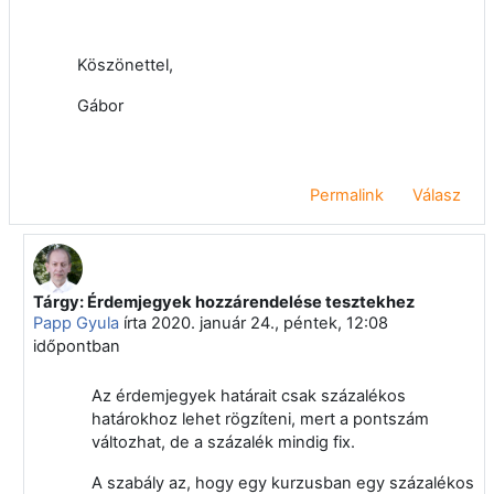
Köszönettel,
Gábor
Permalink
Válasz
Tárgy: Érdemjegyek hozzárendelése tesztekhez
Válasz erre: Makó Gábor
Papp Gyula
írta
2020. január 24., péntek, 12:08
időpontban
Az érdemjegyek határait csak százalékos
határokhoz lehet rögzíteni, mert a pontszám
változhat, de a százalék mindig fix.
A szabály az, hogy egy kurzusban egy százalékos