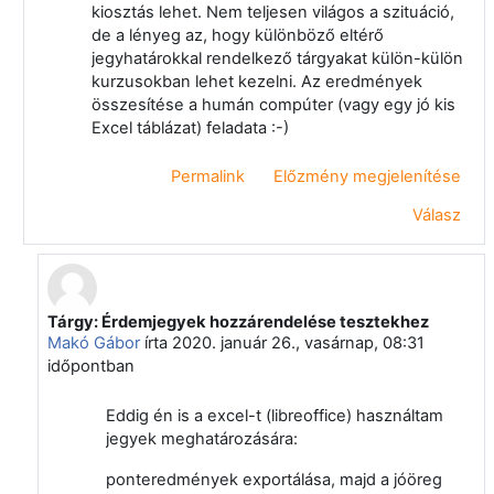
kiosztás lehet. Nem teljesen világos a szituáció,
de a lényeg az, hogy különböző eltérő
jegyhatárokkal rendelkező tárgyakat külön-külön
kurzusokban lehet kezelni. Az eredmények
összesítése a humán compúter (vagy egy jó kis
Excel táblázat) feladata :-)
Permalink
Előzmény megjelenítése
Válasz
Tárgy: Érdemjegyek hozzárendelése tesztekhez
Válasz erre: Papp Gyula
Makó Gábor
írta
2020. január 26., vasárnap, 08:31
időpontban
Eddig én is a excel-t (libreoffice) használtam
jegyek meghatározására:
ponteredmények exportálása, majd a jóöreg