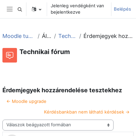
Tovább a fő tartalomhoz
Jelenleg vendégként van
Belépés
Keresési bemeneti adatok váltása
bejelentkezve
Oldalpanel
Moodle tudástár és fórum
Általános
Technikai fórum
Érdemjegyek hozzárendelése tesztekhez
Technikai fórum
Beszélgetések RSS-hírei
Fórum
Érdemjegyek hozzárendelése tesztekhez
← Moodle upgrade
Kérdésbankban nem látható kérdések →
Megjelenítési mód