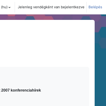
(hu)‎
Jelenleg vendégként van bejelentkezve
Belépés
i adatok váltása
2007 konferenciahírek