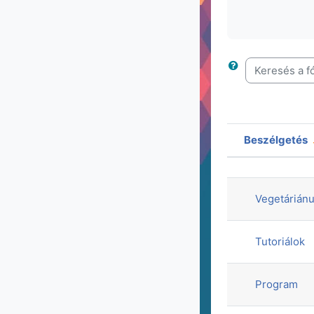
Keresés a fó
Beszélgetés
Állapot
Beszélgeté
Vegetáriánu
Tutoriálok
Program