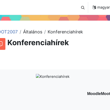
 2024
Tudástár
Regisztráció a portálon
magyar ‎
Keresési bemenet
OT2007
Általános
Konferenciahírek
Konferenciahírek
Beszélgetések RSS-hírei
órum
MoodleMoot 