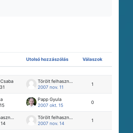
Utolsó hozzászólás
Válaszok
Műveletek
enítve
 Csaba
Törölt felhasználó
1
 31
2007 nov. 11
la
Papp Gyula
0
 15
2007 okt. 15
Törölt felhasználó
Törölt felhasználó
1
 14
2007 nov. 14