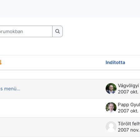
rumokban
Keresés a fórumokban
Indította
sek listája. 7 beszélgetésből 7 megjel
Vágvölgyi
s menü...
2007 okt.
Papp Gyu
2007 okt.
2007 nov.