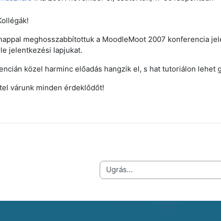
ollégák!
appal meghosszabbítottuk a MoodleMoot 2007 konferencia jelen
le jelentkezési lapjukat.
encián közel harminc előadás hangzik el, s hat tutoriálon lehet g
tel várunk minden érdeklődőt!
Ugrás...