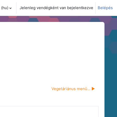
(hu)‎
Jelenleg vendégként van bejelentkezve
Belépés
i adatok váltása
Vegetáriánus menü... ▶︎