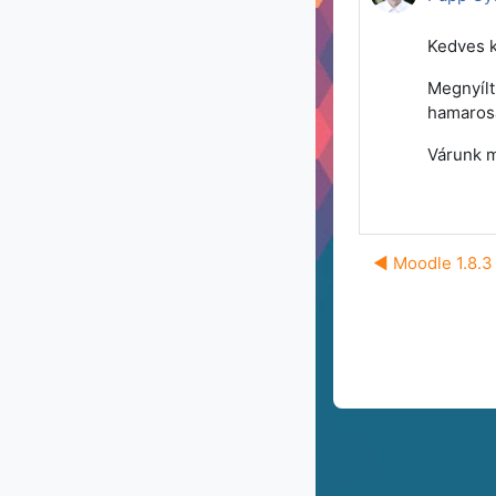
Kedves k
Megnyílt
hamarosa
Várunk m
◀︎ Moodle 1.8.3