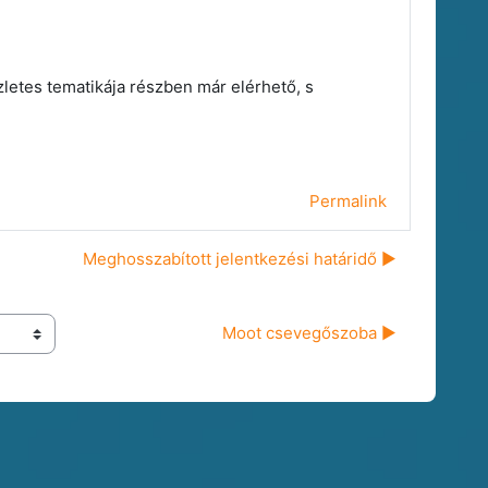
szletes tematikája részben már elérhető, s
Permalink
Meghosszabított jelentkezési határidő ▶︎
Moot csevegőszoba ▶︎