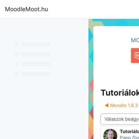
Tovább a fő tartalomhoz
MoodleMoot.hu
Kezdőoldal
Program
MoodleMoot
MO
F
Tutoriálo
◀︎ Moodle 1.8.3
Megjelenítési mód
Tutoriál
Válaszok
Papp Gy