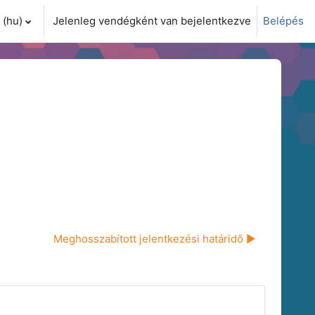
(hu)‎
Jelenleg vendégként van bejelentkezve
Belépés
i adatok váltása
Meghosszabított jelentkezési határidő ▶︎