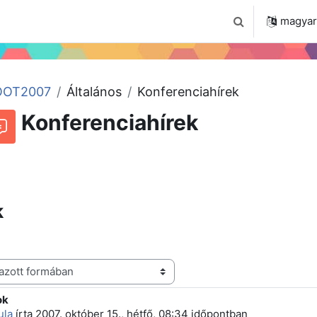
 2024
Tudástár
Regisztráció a portálon
magyar ‎
Keresési bemenet
OT2007
Általános
Konferenciahírek
Konferenciahírek
Beszélgetések RSS-hírei
órum
k
ok
 szám: 0
ula
írta
2007. október 15., hétfő, 08:34
időpontban