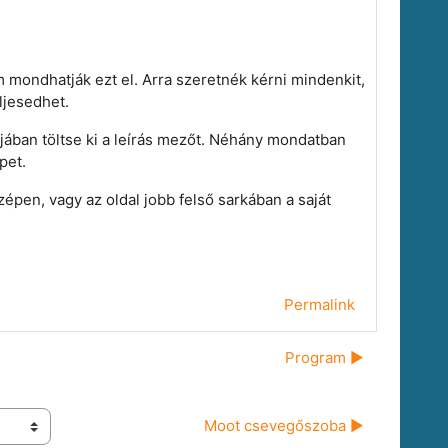
mondhatják ezt el. Arra szeretnék kérni mindenkit,
ljesedhet.
jában töltse ki a leírás mezőt. Néhány mondatban
pet.
épen, vagy az oldal jobb felső sarkában a saját
Permalink
Program ▶︎
Moot csevegőszoba ▶︎