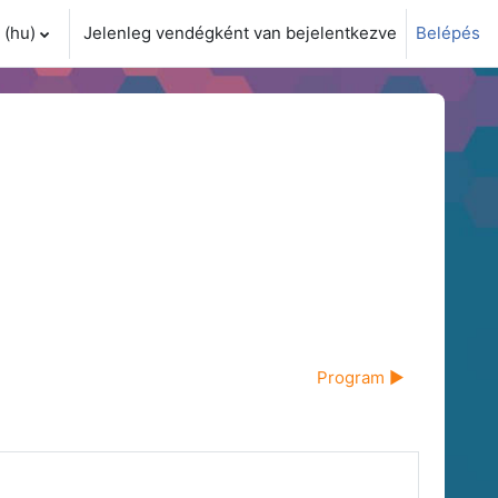
(hu)‎
Jelenleg vendégként van bejelentkezve
Belépés
i adatok váltása
Program ▶︎