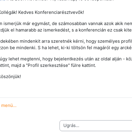
ollégák! Kedves Konferenciarésztvevők!
n ismerjük már egymást, de számosabban vannak azok akik nem 
djük el hamarabb az ismerkedést, s a konferencián ez csak kite
dekében mindenkit arra szeretnék kérni, hogy személyes profil
zon be mindenki. S ha lehet, ki-ki töltsön fel magáról egy arcké
úgy lehet megtenni, hogy bejelentkezés után az oldal alján - köz
tint, majd a "Profil szerkesztése" fülre kattint.
 köszönjük!
 menü...
Ugrás...