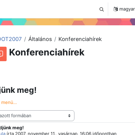
 2024
Tudástár
Regisztráció a portálon
magyar ‎
Keresési bemenet
OT2007
Általános
Konferenciahírek
Konferenciahírek
Beszélgetések RSS-hírei
órum
jünk meg!
 menü...
djünk meg!
 szám: 0
ula
írta
2007. november 11., vasárnap, 16:06
időpontban