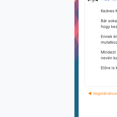
Kedves K
Bár soka
hogy kez
Ennek ér
mutatkoz
Mindezt 
nevén kat
Előre is
◀︎ Vegetáriánus