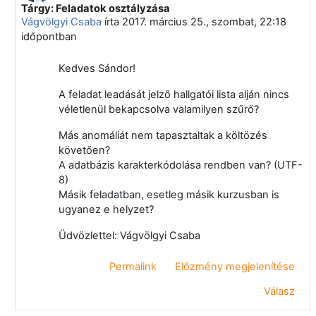
Tárgy: Feladatok osztályzása
Válasz erre: Kővágó Sándor
Vágvölgyi Csaba
írta
2017. március 25., szombat, 22:18
időpontban
Kedves Sándor!
A feladat leadását jelző hallgatói lista alján nincs
véletlenül bekapcsolva valamilyen szűrő?
Más anomáliát nem tapasztaltak a költözés
követően?
A adatbázis karakterkódolása rendben van? (UTF-
8)
Másik feladatban, esetleg másik kurzusban is
ugyanez e helyzet?
Üdvözlettel: Vágvölgyi Csaba
Permalink
Előzmény megjelenítése
Válasz