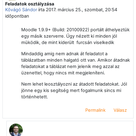
Feladatok osztályzása
Válaszok szám: 2
Kővágó Sándor
írta
2017. március 25., szombat, 20:54
időpontban
Moodle 1.9.9+ (Build: 20100922) portált áthelyeztük
egy másik szerverre. Úgy nézett ki minden jól
müködik, de mint kiderült furcsán viselkedik
Mindaddig amig nem adnak át feladatot a
táblázatban minden halgató ott van. Amikor átadnak
feladatokat a táblázat nem jelenik meg azzal az
üzenettel, hogy nincs mit megjeleníteni.
Nem lehet leosztályozni az átadott feladatokat. Jól
jönne egy kis segítség mert fogalmunk sincs mi
történhetett.
Permalink
Válasz