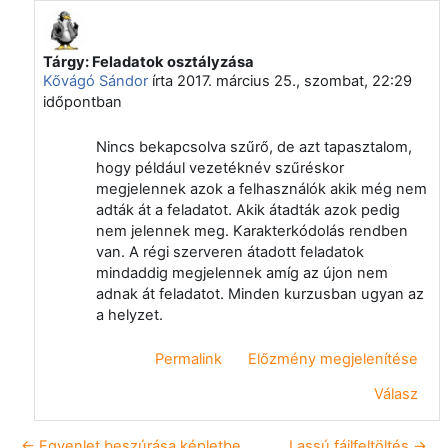
Tárgy: Feladatok osztályzása
Válasz erre: Vágvölgyi Csaba
Kővágó Sándor
írta
2017. március 25., szombat, 22:29
időpontban
Nincs bekapcsolva szűrő, de azt tapasztalom,
hogy például vezetéknév szűréskor
megjelennek azok a felhasználók akik még nem
adták át a feladatot. Akik átadták azok pedig
nem jelennek meg. Karakterkódolás rendben
van. A régi szerveren átadott feladatok
mindaddig megjelennek amíg az újon nem
adnak át feladatot. Minden kurzusban ugyan az
a helyzet.
Permalink
Előzmény megjelenítése
Válasz
← Egyenlet beszúrása képletbe
Lassú fájlfeltöltés →