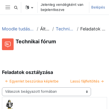
Tovább a fő tartalomhoz
Jelenleg vendégként van
Belépés
Keresési bemeneti adatok váltása
bejelentkezve
Oldalpanel
Moodle tudástár és fórum
Általános
Technikai fórum
Feladatok osztályzása
Technikai fórum
Beszélgetések RSS-hírei
Fórum
Feladatok osztályzása
← Egyenlet beszúrása képletbe
Lassú fájlfeltöltés →
Megjelenítési mód