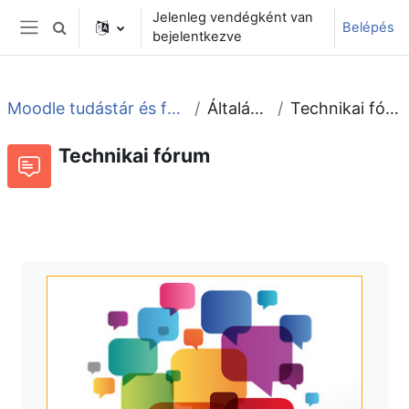
Tovább a fő tartalomhoz
Jelenleg vendégként van
Belépés
Keresési bemeneti adatok váltása
bejelentkezve
Oldalpanel
Moodle tudástár és fórum
Általános
Technikai fórum
Technikai fórum
Fórum
Beszélgetések RSS-hírei