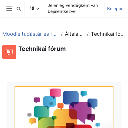
Tovább a fő tartalomhoz
Jelenleg vendégként van
Belépés
Keresési bemeneti adatok váltása
bejelentkezve
Oldalpanel
Moodle tudástár és fórum
Általános
Technikai fórum
Technikai fórum
Fórum
Beszélgetések RSS-hírei