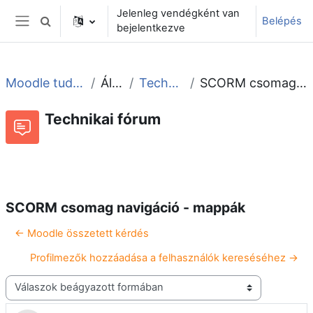
Tovább a fő tartalomhoz
Jelenleg vendégként van
Belépés
Keresési bemeneti adatok váltása
bejelentkezve
Oldalpanel
Moodle tudástár és fórum
Általános
Technikai fórum
SCORM csomag navigáció - mappák
Technikai fórum
Beszélgetések RSS-hírei
Fórum
SCORM csomag navigáció - mappák
← Moodle összetett kérdés
Profilmezők hozzáadása a felhasználók kereséséhez →
Megjelenítési mód