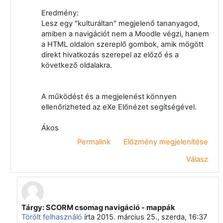
Eredmény:
Lesz egy "kulturáltan" megjelenő tananyagod,
amiben a navigációt nem a Moodle végzi, hanem
a HTML oldalon szereplő gombok, amik mögött
direkt hivatkozás szerepel az előző és a
következő oldalakra.
A működést és a megjelenést könnyen
ellenőrizheted az eXe Előnézet segítségével.
Ákos
Permalink
Előzmény megjelenítése
Válasz
Tárgy: SCORM csomag navigáció - mappák
Válasz erre: Rácz Ákos
Törölt felhasználó
írta
2015. március 25., szerda, 16:37