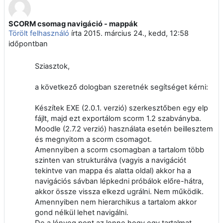
SCORM csomag navigáció - mappák
Válaszok szám: 5
Törölt felhasználó
írta
2015. március 24., kedd, 12:58
időpontban
Sziasztok,
a következő dologban szeretnék segítséget kérni:
Készítek EXE (2.0.1. verzió) szerkesztőben egy elp
fájlt, majd ezt exportálom scorm 1.2 szabványba.
Moodle (2.7.2 verzió) használata esetén beillesztem
és megnyitom a scorm csomagot.
Amennyiben a scorm csomagban a tartalom több
szinten van strukturálva (vagyis a navigációt
tekintve van mappa és alatta oldal) akkor ha a
navigációs sávban lépkedni próbálok előre-hátra,
akkor össze vissza elkezd ugrálni. Nem működik.
Amennyiben nem hierarchikus a tartalom akkor
gond nélkül lehet navigálni.
De a lényeg pont az lenne hogy egy tartalmat