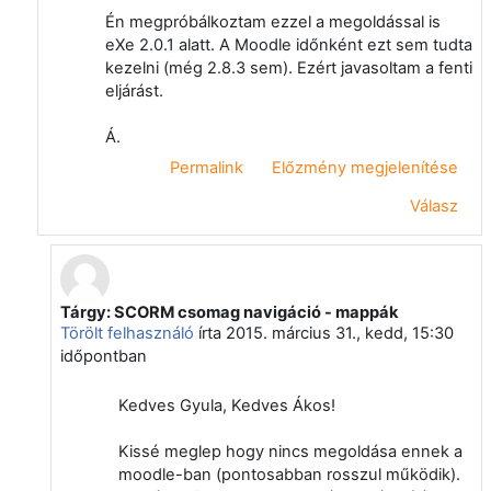
Én megpróbálkoztam ezzel a megoldással is
eXe 2.0.1 alatt. A Moodle időnként ezt sem tudta
kezelni (még 2.8.3 sem). Ezért javasoltam a fenti
eljárást.
Á.
Permalink
Előzmény megjelenítése
Válasz
Tárgy: SCORM csomag navigáció - mappák
Válasz erre: Rácz Ákos
Törölt felhasználó
írta
2015. március 31., kedd, 15:30
időpontban
Kedves Gyula, Kedves Ákos!
Kissé meglep hogy nincs megoldása ennek a
moodle-ban (pontosabban rosszul működik).