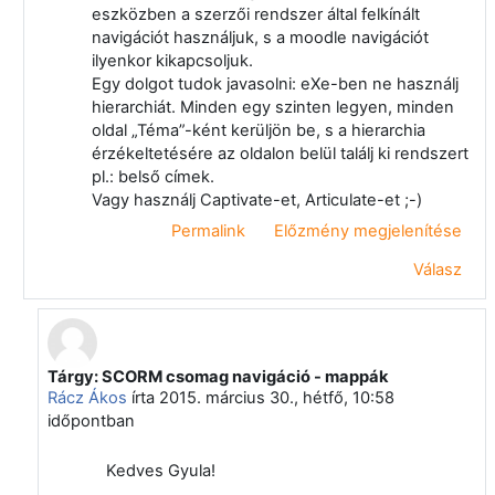
eszközben a szerzői rendszer által felkínált
navigációt használjuk, s a moodle navigációt
ilyenkor kikapcsoljuk.
Egy dolgot tudok javasolni: eXe-ben ne használj
hierarchiát. Minden egy szinten legyen, minden
oldal „Téma”-ként kerüljön be, s a hierarchia
érzékeltetésére az oldalon belül találj ki rendszert
pl.: belső címek.
Vagy használj Captivate-et, Articulate-et ;-)
Permalink
Előzmény megjelenítése
Válasz
Tárgy: SCORM csomag navigáció - mappák
Válasz erre: Papp Gyula
Rácz Ákos
írta
2015. március 30., hétfő, 10:58
időpontban
Kedves Gyula!