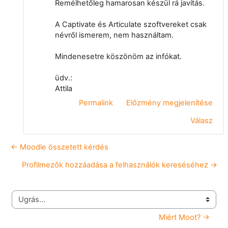
Remélhetőleg hamarosan készül rá javítás.
A Captivate és Articulate szoftvereket csak
névről ismerem, nem használtam.
Mindenesetre köszönöm az infókat.
üdv.:
Attila
Permalink
Előzmény megjelenítése
Válasz
← Moodle összetett kérdés
Profilmezők hozzáadása a felhasználók kereséséhez →
Ugrás...
Miért Moot? →