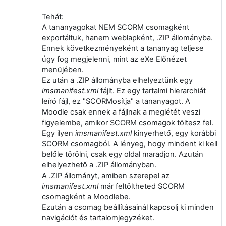
Tehát:
A tananyagokat NEM SCORM csomagként
exportáltuk, hanem weblapként, .ZIP állományba.
Ennek következményeként a tananyag teljese
úgy fog megjelenni, mint az eXe Előnézet
menüjében.
Ez után a .ZIP állományba elhelyeztünk egy
imsmanifest.xml
fájlt. Ez egy tartalmi hierarchiát
leíró fájl, ez "SCORMosítja" a tananyagot. A
Moodle csak ennek a fájlnak a meglétét veszi
figyelembe, amikor SCORM csomagok töltesz fel.
Egy ilyen
imsmanifest.xml
kinyerhető, egy korábbi
SCORM csomagból. A lényeg, hogy mindent ki kell
belőle törölni, csak egy oldal maradjon. Azután
elhelyezhető a .ZIP állományban.
A .ZIP állományt, amiben szerepel az
imsmanifest.xml
már feltöltheted SCORM
csomagként a Moodlebe.
Ezután a csomag beállításainál kapcsolj ki minden
navigációt és tartalomjegyzéket.