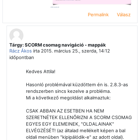
Permalink
Válasz
Tárgy: SCORM csomag navigáció - mappák
Válasz erre: Törölt felhasználó
Rácz Ákos
írta
2015. március 25., szerda, 14:12
időpontban
Kedves Attila!
Hasonló problémával küzdöttem én is. 2.8.3-as
rendszerben sincs kezelve a probléma.
Mi a következő megoldást alkalmaztuk:
CSAK ABBAN AZ ESETBEN HA NEM
SZERETNÉTEK ELLENŐRIZNI A SCORM CSOMAG
EGYES EGY ELEMEINEK, "OLDALAINAK"
ELVÉGZÉSÉT! (az általad mellékelt képen a bal
oldali menüben "kipipálódik-e" az adott oldal).