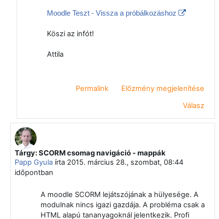
Moodle Teszt - Vissza a próbálkozáshoz
Köszi az infót!
Attila
Permalink
Előzmény megjelenítése
Válasz
Tárgy: SCORM csomag navigáció - mappák
Válasz erre: Törölt felhasználó
Papp Gyula
írta
2015. március 28., szombat, 08:44
időpontban
A moodle SCORM lejátszójának a hülyesége. A
modulnak nincs igazi gazdája. A probléma csak a
HTML alapú tananyagoknál jelentkezik. Profi