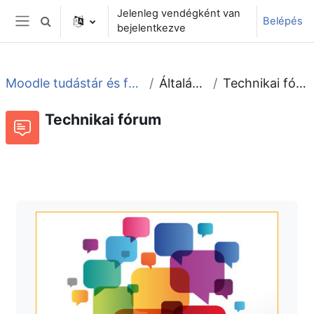
Tovább a fő tartalomhoz
Jelenleg vendégként van
Belépés
Keresési bemeneti adatok váltása
bejelentkezve
Oldalpanel
Moodle tudástár és fórum
Általános
Technikai fórum
Technikai fórum
Fórum
Beszélgetések RSS-hírei