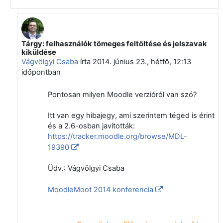
Tárgy: felhasználók tömeges feltöltése és jelszavak
Válasz erre: Kovács Tamás
kiküldése
Vágvölgyi Csaba
írta
2014. június 23., hétfő, 12:13
időpontban
Pontosan milyen Moodle verzióról van szó?
Itt van egy hibajegy, ami szerintem téged is érint
és a 2.6-osban javították:
https://tracker.moodle.org/browse/MDL-
19390
Üdv.: Vágvölgyi Csaba
MoodleMoot 2014 konferencia