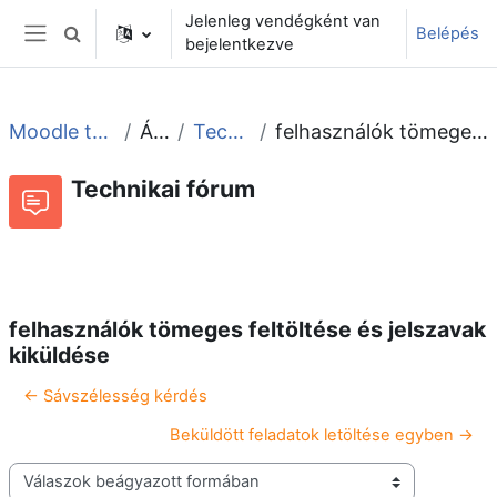
Tovább a fő tartalomhoz
Jelenleg vendégként van
Belépés
Keresési bemeneti adatok váltása
bejelentkezve
Oldalpanel
Moodle tudástár és fórum
Általános
Technikai fórum
felhasználók tömeges feltöltése és jelszavak kiküldése
Technikai fórum
Beszélgetések RSS-hírei
Fórum
felhasználók tömeges feltöltése és jelszavak
kiküldése
← Sávszélesség kérdés
Beküldött feladatok letöltése egyben →
Megjelenítési mód