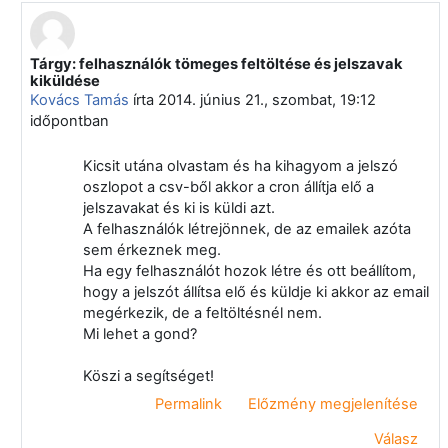
Tárgy: felhasználók tömeges feltöltése és jelszavak
Válasz erre: Kovács Tamás
kiküldése
Kovács Tamás
írta
2014. június 21., szombat, 19:12
időpontban
Kicsit utána olvastam és ha kihagyom a jelszó
oszlopot a csv-ből akkor a cron állítja elő a
jelszavakat és ki is küldi azt.
A felhasználók létrejönnek, de az emailek azóta
sem érkeznek meg.
Ha egy felhasználót hozok létre és ott beállítom,
hogy a jelszót állítsa elő és küldje ki akkor az email
megérkezik, de a feltöltésnél nem.
Mi lehet a gond?
Köszi a segítséget!
Permalink
Előzmény megjelenítése
Válasz