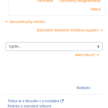
Permalink
Előzmény megjelenítése
Válasz
← Sávszélesség kérdés
Beküldött feladatok letöltése egyben →
Ugrás...
Miért Moot? →
Jelenleg vendégként van bejelentkezve (
Belépés
)
Töltse le a Moodle-t a mobiljára
Áttérés a standard stílusra