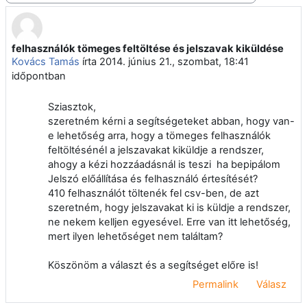
felhasználók tömeges feltöltése és jelszavak kiküldése
Válaszok szám: 2
Kovács Tamás
írta
2014. június 21., szombat, 18:41
időpontban
Sziasztok,
szeretném kérni a segítségeteket abban, hogy van-
e lehetőség arra, hogy a tömeges felhasználók
feltöltésénél a jelszavakat kiküldje a rendszer,
ahogy a kézi hozzáadásnál is teszi ha bepipálom
Jelszó előállítása és felhasználó értesítését?
410 felhasználót töltenék fel csv-ben, de azt
szeretném, hogy jelszavakat ki is küldje a rendszer,
ne nekem kelljen egyesével. Erre van itt lehetőség,
mert ilyen lehetőséget nem találtam?
Köszönöm a választ és a segítséget előre is!
Permalink
Válasz