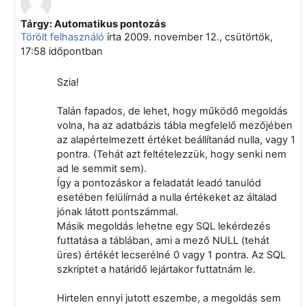
Tárgy: Automatikus pontozás
Válasz erre: Niethammer Zoltán
Törölt felhasználó
írta
2009. november 12., csütörtök,
17:58
időpontban
Szia!
Talán fapados, de lehet, hogy működő megoldás
volna, ha az adatbázis tábla megfelelő mezőjében
az alapértelmezett értéket beállítanád nulla, vagy 1
pontra. (Tehát azt feltételezzük, hogy senki nem
ad le semmit sem).
Így a pontozáskor a feladatát leadó tanulód
esetében felülírnád a nulla értékeket az általad
jónak látott pontszámmal.
Másik megoldás lehetne egy SQL lekérdezés
futtatása a táblában, ami a mező NULL (tehát
üres) értékét lecserélné 0 vagy 1 pontra. Az SQL
szkriptet a határidő lejártakor futtatnám le.
Hirtelen ennyi jutott eszembe, a megoldás sem