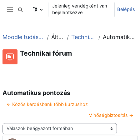
Tovább a fő tartalomhoz
Jelenleg vendégként van
Belépés
Keresési bemeneti adatok váltása
bejelentkezve
Oldalpanel
Moodle tudástár és fórum
Általános
Technikai fórum
Automatikus pontozás
Technikai fórum
Beszélgetések RSS-hírei
Fórum
Automatikus pontozás
← Közös kérdésbank több kurzushoz
Minőségbiztosítás →
Megjelenítési mód