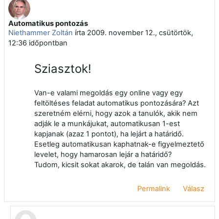
Automatikus pontozás
Válaszok szám: 1
Niethammer Zoltán
írta
2009. november 12., csütörtök,
12:36
időpontban
Sziasztok!
Van-e valami megoldás egy online vagy egy
feltöltéses feladat automatikus pontozására? Azt
szeretném elérni, hogy azok a tanulók, akik nem
adják le a munkájukat, automatikusan 1-est
kapjanak (azaz 1 pontot), ha lejárt a határidő.
Esetleg automatikusan kaphatnak-e figyelmeztető
levelet, hogy hamarosan lejár a határidő?
Tudom, kicsit sokat akarok, de talán van megoldás.
Permalink
Válasz