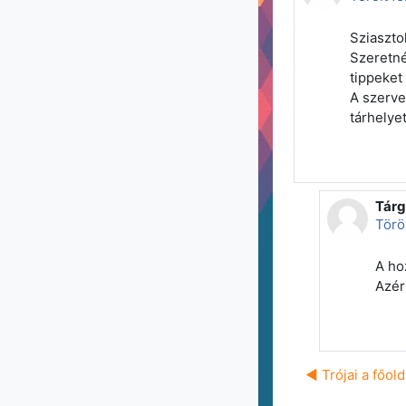
Sziaszto
Szeretné
tippeket
A szerve
tárhelye
Tárg
Válas
Törö
A ho
Azér
◀︎ Trójai a főol