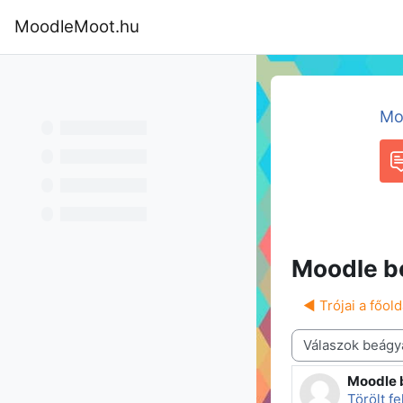
Tovább a fő tartalomhoz
MoodleMoot.hu
Kezdőoldal
Program
MoodleMoot
Mo
F
Moodle b
◀︎ Trójai a főol
Megjelenítési mód
Moodle 
Válaszok
Törölt f