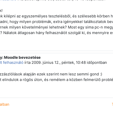
k!
k kilépni az egyszemélyes tesztelésből, és szélesebb körben has
 adni, hogy milyen problémák, extra igényekkel találkoztatok b
rnek milyen követelményei lehetnek? Most egy sima pc-n megy
t? Nálatok átlagosan hány felhasználót szolgál ki, és mennyire es
y: Moodle bevezetése
z erre: Törölt felhasználó
lt felhasználó
írta
2009. június 12., péntek, 10:48
időpontban
zzászlólások alapján ezek szerint nem lesz semmi gond :)
t elindulok a rögös úton, és remélem a közben felmerülő probl
dalban