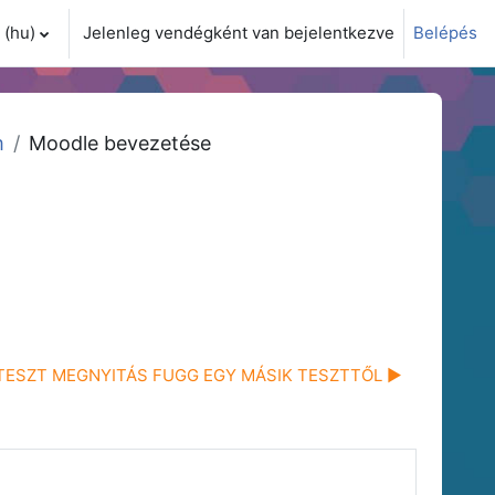
(hu)‎
Jelenleg vendégként van bejelentkezve
Belépés
i adatok váltása
m
Moodle bevezetése
TESZT MEGNYITÁS FUGG EGY MÁSIK TESZTTŐL ▶︎