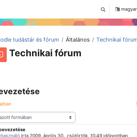
 2024
Tudástár
Regisztráció a portálon
magyar ‎
Keresési bemenet
odle tudástár és fórum
Általános
Technikai fóru
Technikai fórum
Beszélgetések RSS-hírei
órum
evezetése
dalban
bevezetése
 szám: 1
elhasználó
írta
2009. április 30., csütörtök, 10:49
időpontban