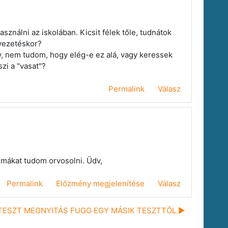
ználni az iskolában. Kicsit félek tőle, tudnátok
evezetéskor?
, nem tudom, hogy elég-e ez alá, vagy keressek
zi a "vasat"?
Permalink
Válasz
émákat tudom orvosolni. Üdv,
Permalink
Előzmény megjelenítése
Válasz
TESZT MEGNYITÁS FUGG EGY MÁSIK TESZTTŐL ▶︎