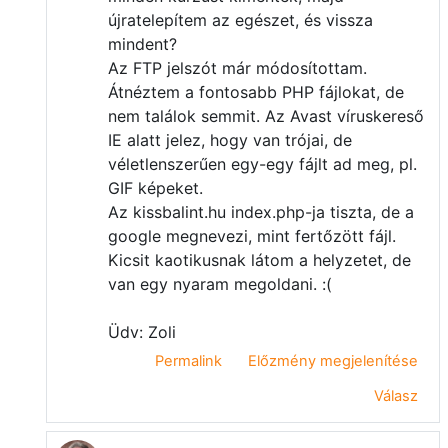
újratelepítem az egészet, és vissza
mindent?
Az FTP jelszót már módosítottam.
Átnéztem a fontosabb PHP fájlokat, de
nem találok semmit. Az Avast víruskereső
IE alatt jelez, hogy van trójai, de
véletlenszerűen egy-egy fájlt ad meg, pl.
GIF képeket.
Az kissbalint.hu index.php-ja tiszta, de a
google megnevezi, mint fertőzött fájl.
Kicsit kaotikusnak látom a helyzetet, de
van egy nyaram megoldani. :(
Üdv: Zoli
Permalink
Előzmény megjelenítése
Válasz