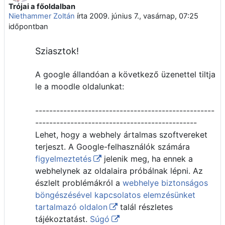
Trójai a főoldalban
Válaszok szám: 5
Niethammer Zoltán
írta
2009. június 7., vasárnap, 07:25
időpontban
Sziasztok!
A google állandóan a következő üzenettel tiltja
le a moodle oldalunkat:
---------------------------------------------------
----------------------------------------------
Lehet, hogy a webhely ártalmas szoftvereket
terjeszt. A Google-felhasználók számára
figyelmeztetés
jelenik meg, ha ennek a
webhelynek az oldalaira próbálnak lépni. Az
észlelt problémákról a
webhelye biztonságos
böngészésével kapcsolatos elemzésünket
tartalmazó oldalon
talál részletes
tájékoztatást.
Súgó