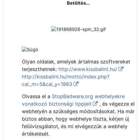
Betöltés...
Olyan oldalak, amelyek ártalmas szoftvereket
terjeszthetnek:
http://www.kissbalint.hu/
http://kissbalint.hu/motto/index.php?
cal_m=5&cal_y=1963
Olvassa el a
StopBadware.org webhelyekre
vonatkozó biztonsági tippjeit
, és végezze el
webhelyén a szükséges módosításokat. Ha már
biztos abban, hogy webhelye tiszta, kérjen új
felülvizsgálatot, és mi elvégezzük a webhely
értékelését.