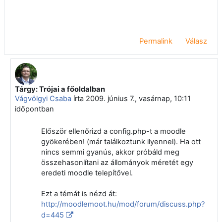
Permalink
Válasz
Tárgy: Trójai a főoldalban
Válasz erre: Niethammer Zoltán
Vágvölgyi Csaba
írta
2009. június 7., vasárnap, 10:11
időpontban
Először ellenőrizd a config.php-t a moodle
gyökerében! (már találkoztunk ilyennel). Ha ott
nincs semmi gyanús, akkor próbáld meg
összehasonlítani az állományok méretét egy
eredeti moodle telepítővel.
Ezt a témát is nézd át:
http://moodlemoot.hu/mod/forum/discuss.php?
d=445