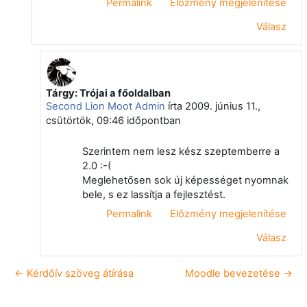
Permalink
Előzmény megjelenítése
Válasz
Tárgy: Trójai a főoldalban
Válasz erre: Niethammer Zoltán
Second Lion Moot Admin
írta
2009. június 11.,
csütörtök, 09:46
időpontban
Szerintem nem lesz kész szeptemberre a
2.0 :-(
Meglehetősen sok új képességet nyomnak
bele, s ez lassítja a fejlesztést.
Permalink
Előzmény megjelenítése
Válasz
← Kérdőív szöveg átírása
Moodle bevezetése →