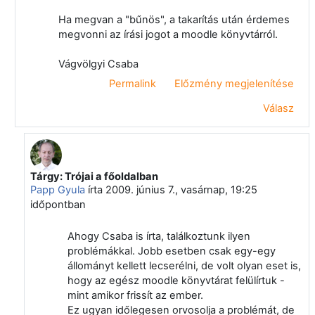
Ha megvan a "bűnös", a takarítás után érdemes
megvonni az írási jogot a moodle könyvtárról.
Vágvölgyi Csaba
Permalink
Előzmény megjelenítése
Válasz
Tárgy: Trójai a főoldalban
Válasz erre: Vágvölgyi Csaba
Papp Gyula
írta
2009. június 7., vasárnap, 19:25
időpontban
Ahogy Csaba is írta, találkoztunk ilyen
problémákkal. Jobb esetben csak egy-egy
állományt kellett lecserélni, de volt olyan eset is,
hogy az egész moodle könyvtárat felülírtuk -
mint amikor frissít az ember.
Ez ugyan időlegesen orvosolja a problémát, de