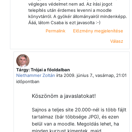
végleges védelmet nem ad. Az írási jogot
telepítés után érdemes levenni a moodle
könyvtárról. A gyökér állományairól mindenképp.
Ááá, látom Csaba is ezt javasolta :-)
Permalink
Előzmény megjelenítése
Válasz
Tárgy: Trójai a főoldalban
Válasz erre: Papp Gyula
Niethammer Zoltán
írta
2009. június 7., vasárnap, 21:01
időpontban
Köszönöm a javaslatokat!
Sajnos a teljes site 20.000-nél is több fájlt
tartalmaz (bár többsége JPG), és ezen
belül van a moodle. Megoldás lehet, ha
minden kurzust kimentek, majd