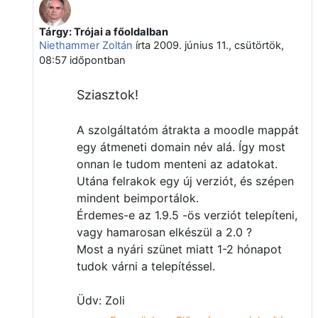
Tárgy: Trójai a főoldalban
Válasz erre: Papp Gyula
Niethammer Zoltán
írta
2009. június 11., csütörtök,
08:57
időpontban
Sziasztok!
A szolgáltatóm átrakta a moodle mappát
egy átmeneti domain név alá. Így most
onnan le tudom menteni az adatokat.
Utána felrakok egy új verziót, és szépen
mindent beimportálok.
Érdemes-e az 1.9.5 -ös verziót telepíteni,
vagy hamarosan elkészül a 2.0 ?
Most a nyári szünet miatt 1-2 hónapot
tudok várni a telepítéssel.
Üdv: Zoli