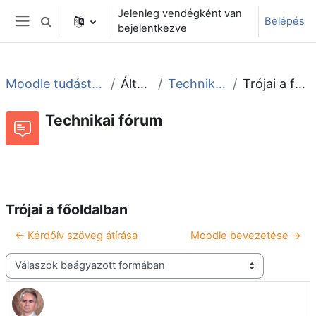
Tovább a fő tartalomhoz
Jelenleg vendégként van
Belépés
Keresési bemeneti adatok váltása
bejelentkezve
Oldalpanel
Moodle tudástár és fórum
Általános
Technikai fórum
Trójai a főoldalban
Technikai fórum
Beszélgetések RSS-hírei
Fórum
Trójai a főoldalban
← Kérdőív szöveg átírása
Moodle bevezetése →
Megjelenítési mód