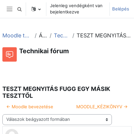
Tovább a fő tartalomhoz
Jelenleg vendégként van
Belépés
Keresési bemeneti adatok váltása
bejelentkezve
Oldalpanel
Moodle tudástár és fórum
Általános
Technikai fórum
TESZT MEGNYITÁS FUGG EGY MÁSIK TESZTTŐL
Technikai fórum
Beszélgetések RSS-hírei
Fórum
TESZT MEGNYITÁS FUGG EGY MÁSIK
TESZTTŐL
← Moodle bevezetése
MOODLE_KÉZIKÖNYV →
Megjelenítési mód