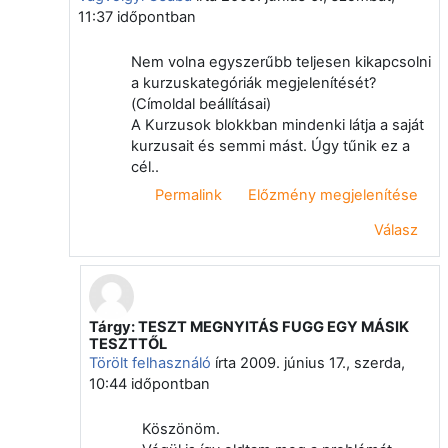
11:37
időpontban
Nem volna egyszerűbb teljesen kikapcsolni
a kurzuskategóriák megjelenítését?
(Címoldal beállításai)
A Kurzusok blokkban mindenki látja a saját
kurzusait és semmi mást. Úgy tűnik ez a
cél..
Permalink
Előzmény megjelenítése
Válasz
Tárgy: TESZT MEGNYITÁS FUGG EGY MÁSIK
Válasz erre: Vágvölgyi Csaba
TESZTTŐL
Törölt felhasználó
írta
2009. június 17., szerda,
10:44
időpontban
Köszönöm.