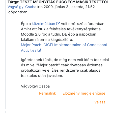
Tárgy: TESZT MEGNYITÁS FUGG EGY MÁSIK TESZTTŐL
Válasz erre: Törölt felhasználó
Vágvölgyi Csaba
írta
2009. június 3., szerda, 21:52
időpontban
Épp a
közelmúltban
volt erről szó a fórumban.
Amint ott írtuk a feltételes tevékenységeket a
Moodle 2.0 fogja tudni, DE épp a napokban
találtam rá erre a kiegészítőre:
Major Patch:
CICEI Implementation of Conditional
Activities
Igéretesnek tűnik, de még nem volt időm tesztelni
és mivel "Major patch" csak óvatosan érdemes
próbálkozni vele. Éles rendszerre csak alapos
tesztelés után javaslom.
Vágvölgyi Csaba
Permalink
Előzmény megjelenítése
Válasz