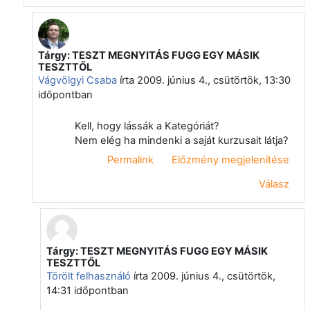
Tárgy: TESZT MEGNYITÁS FUGG EGY MÁSIK
Válasz erre: Törölt felhasználó
TESZTTŐL
Vágvölgyi Csaba
írta
2009. június 4., csütörtök, 13:30
időpontban
Kell, hogy lássák a Kategóriát?
Nem elég ha mindenki a saját kurzusait látja?
Permalink
Előzmény megjelenítése
Válasz
Tárgy: TESZT MEGNYITÁS FUGG EGY MÁSIK
Válasz erre: Vágvölgyi Csaba
TESZTTŐL
Törölt felhasználó
írta
2009. június 4., csütörtök,
14:31
időpontban