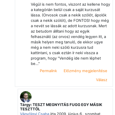
Végül is nem fontos, viszont az kellene hogy
a kategórián belül csak a saját kurzusát
lássa. (Orvosok csak a nekik szólót, ápolók
csak a nekik szólót), de FONTOS! hogy még
a nevét se lássák az adott kurzusnak. Mert
az betudom állítani hogy az egyik
felhasználó (az orvos) vendég legyen itt, a
másik helyen meg tanuló, de ekkor ugye
még a nem neki szóló kurzusra tud
kattintani, s csak eztán ír neki vissza a
program, hogy "Vendég ide nem léphet
be..."
Permalink
Előzmény megjelenítése
Válasz
Tárgy: TESZT MEGNYITÁS FUGG EGY MÁSIK
Válasz erre: Törölt felhasználó
TESZTTŐL
Vágvölgyi Csaba
írta
2009. június 6., szombat,