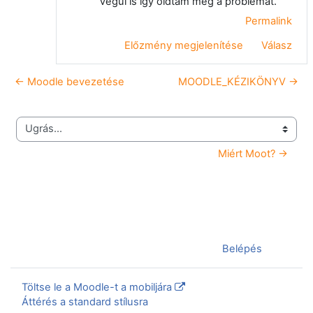
Végül is így oldtam meg a problémát.
Permalink
Előzmény megjelenítése
Válasz
← Moodle bevezetése
MOODLE_KÉZIKÖNYV →
Ugrás...
Miért Moot? →
Jelenleg vendégként van bejelentkezve (
Belépés
)
Töltse le a Moodle-t a mobiljára
Áttérés a standard stílusra