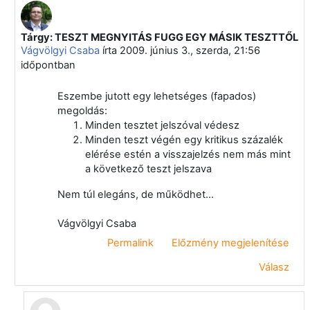
Tárgy: TESZT MEGNYITÁS FUGG EGY MÁSIK TESZTTŐL
Válasz erre: Törölt felhasználó
Vágvölgyi Csaba
írta
2009. június 3., szerda, 21:56
időpontban
Eszembe jutott egy lehetséges (fapados)
megoldás:
Minden tesztet jelszóval védesz
Minden teszt végén egy kritikus százalék
elérése estén a visszajelzés nem más mint
a következő teszt jelszava
Nem túl elegáns, de működhet...
Vágvölgyi Csaba
Permalink
Előzmény megjelenítése
Válasz