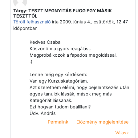
Tárgy: TESZT MEGNYITÁS FUGG EGY MÁSIK
Válasz erre: Vágvölgyi Csaba
TESZTTŐL
Törölt felhasználó
írta
2009. június 4., csütörtök, 12:47
időpontban
Kedves Csaba!
Köszönöm a gyors reagálást.
Megpróbálkozok a fapados megoldással.
:)
Lenne még egy kérdésem:
Van egy Kurzuskategóriám.
Azt szeretném elérni, hogy bejelentkezés után
egyes tanulók lássák, mások meg más
Kategóriát lássanak.
Ezt hogyan tudom beállítani?
Üdv.:András
Permalink
Előzmény megjelenítése
Válasz