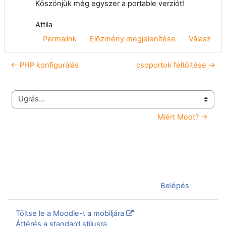
Köszönjük még egyszer a portable verziót!
Attila
Permalink
Előzmény megjelenítése
Válasz
← PHP konfigurálás
csoportok feltöltése →
Ugrás...
Miért Moot? →
Jelenleg vendégként van bejelentkezve (
Belépés
)
Töltse le a Moodle-t a mobiljára
Áttérés a standard stílusra