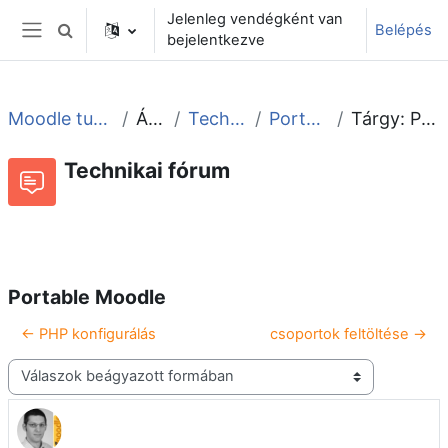
Tovább a fő tartalomhoz
Jelenleg vendégként van
Belépés
Keresési bemeneti adatok váltása
bejelentkezve
Oldalpanel
Moodle tudástár és fórum
Általános
Technikai fórum
Portable Moodle
Tárgy: Portable Moodle
Technikai fórum
Beszélgetések RSS-hírei
Fórum
Portable Moodle
← PHP konfigurálás
csoportok feltöltése →
Megjelenítési mód