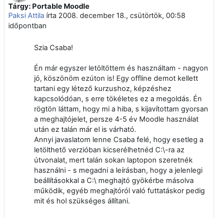
Tárgy: Portable Moodle
Válaszok szám: 0
Paksi Attila
írta
2008. december 18., csütörtök, 00:58
időpontban
Szia Csaba!
Én már egyszer letöltöttem és használtam - nagyon
jó, köszönöm ezúton is! Egy offline demot kellett
tartani egy létező kurzushoz, képzéshez
kapcsolódóan, s erre tökéletes ez a megoldás. Én
rögtön láttam, hogy mi a hiba, s kijavítottam gyorsan
a meghajtójelet, persze 4-5 év Moodle használat
után ez talán már el is várható.
Annyi javaslatom lenne Csaba felé, hogy esetleg a
letölthető verzióban kicserélhetnéd C:\-ra az
útvonalat, mert talán sokan laptopon szeretnék
használni - s megadni a leírásban, hogy a jelenlegi
beállításokkal a C:\ meghajtó gyökérbe másolva
működik, egyéb meghajtóról való futtatáskor pedig
mit és hol szükséges állítani.