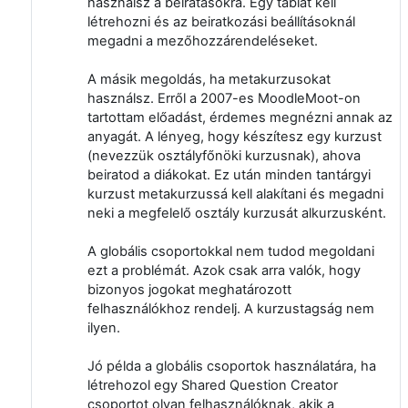
használsz a beiratásokra. Egy táblát kell
létrehozni és az beiratkozási beállításoknál
megadni a mezőhozzárendeléseket.
A másik megoldás, ha metakurzusokat
használsz. Erről a 2007-es MoodleMoot-on
tartottam előadást, érdemes megnézni annak az
anyagát. A lényeg, hogy készítesz egy kurzust
(nevezzük osztályfőnöki kurzusnak), ahova
beiratod a diákokat. Ez után minden tantárgyi
kurzust metakurzussá kell alakítani és megadni
neki a megfelelő osztály kurzusát alkurzusként.
A globális csoportokkal nem tudod megoldani
ezt a problémát. Azok csak arra valók, hogy
bizonyos jogokat meghatározott
felhasználókhoz rendelj. A kurzustagság nem
ilyen.
Jó példa a globális csoportok használatára, ha
létrehozol egy Shared Question Creator
csoportot olyan felhasználóknak, akik a