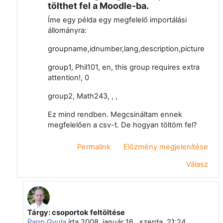
tölthet fel a Moodle-ba.
Íme egy példa egy megfelelő importálási
állományra:
groupname,idnumber,lang,description,picture
group1, Phil101, en, this group requires extra
attention!, 0
group2, Math243, , ,
Ez mind rendben. Megcsináltam ennek
megfelelően a csv-t. De hogyan töltöm fel?
Permalink
Előzmény megjelenítése
Válasz
Tárgy: csoportok feltöltése
Válasz erre: Takács Ottó
Papp Gyula
írta
2008. január 16., szerda, 21:24