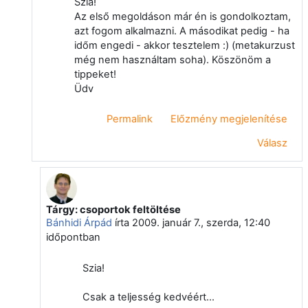
Szia!
Az első megoldáson már én is gondolkoztam,
azt fogom alkalmazni. A másodikat pedig - ha
időm engedi - akkor tesztelem :) (metakurzust
még nem használtam soha). Köszönöm a
tippeket!
Üdv
Permalink
Előzmény megjelenítése
Válasz
Tárgy: csoportok feltöltése
Válasz erre: Törölt felhasználó
Bánhidi Árpád
írta
2009. január 7., szerda, 12:40
időpontban
Szia!
Csak a teljesség kedvéért...