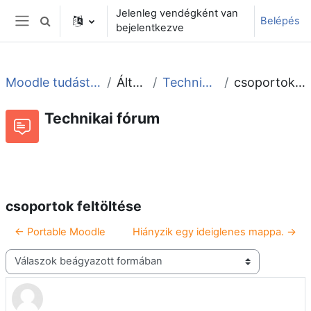
Tovább a fő tartalomhoz
Jelenleg vendégként van
Belépés
Keresési bemeneti adatok váltása
bejelentkezve
Oldalpanel
Moodle tudástár és fórum
Általános
Technikai fórum
csoportok feltöltése
Technikai fórum
Beszélgetések RSS-hírei
Fórum
csoportok feltöltése
← Portable Moodle
Hiányzik egy ideiglenes mappa. →
Megjelenítési mód