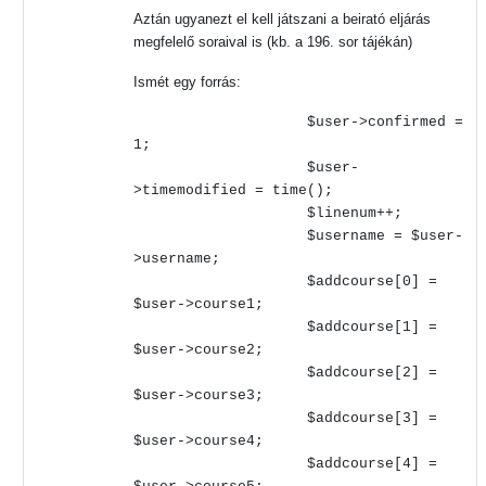
Aztán ugyanezt el kell játszani a beirató eljárás
megfelelő soraival is (kb. a 196. sor tájékán)
Ismét egy forrás:
$user->confirmed =
1;
$user-
>timemodified = time();
$linenum++;
$username = $user-
>username;
$addcourse[0] =
$user->course1;
$addcourse[1] =
$user->course2;
$addcourse[2] =
$user->course3;
$addcourse[3] =
$user->course4;
$addcourse[4] =