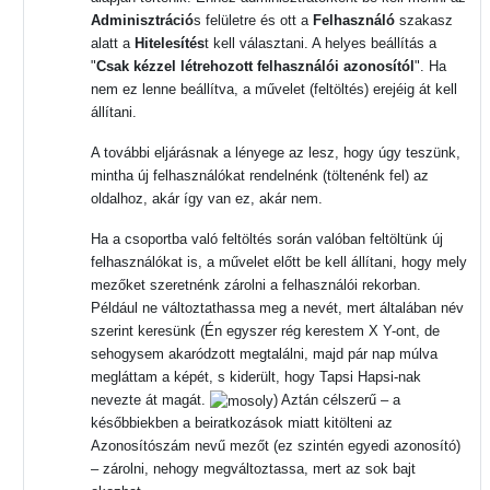
Adminisztráció
s felületre és ott a
Felhasználó
szakasz
alatt a
Hitelesítés
t kell választani. A helyes beállítás a
"
Csak kézzel létrehozott felhasználói azonosítól
". Ha
nem ez lenne beállítva, a művelet (feltöltés) erejéig át kell
állítani.
A további eljárásnak a lényege az lesz, hogy úgy teszünk,
mintha új felhasználókat rendelnénk (töltenénk fel) az
oldalhoz, akár így van ez, akár nem.
Ha a csoportba való feltöltés során
valóban feltöltünk
új
felhasználókat is, a művelet előtt be kell állítani, hogy mely
mezőket szeretnénk zárolni a felhasználói rekorban.
Például ne változtathassa meg a nevét, mert általában név
szerint keresünk (Én egyszer rég kerestem X Y-ont, de
sehogysem akaródzott megtalálni, majd pár nap múlva
megláttam a képét, s kiderült, hogy Tapsi Hapsi-nak
nevezte át magát.
) Aztán célszerű – a
későbbiekben a beiratkozások miatt kitölteni az
Azonosítószám nevű mezőt (ez szintén egyedi azonosító)
– zárolni, nehogy megváltoztassa, mert az sok bajt