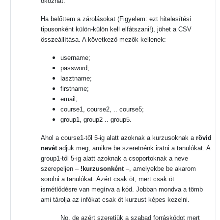
okozhat.
Ha belőttem a zárolásokat (Figyelem: ezt hitelesítési
tipusonként külön-külön kell elfátszani!), jöhet a CSV
összeállítása. A következő mezők kellenek:
username;
password;
lasztname;
firstname;
email;
course1, course2, .. course5;
group1, group2 .. group5.
Ahol a course1-től 5-ig alatt azoknak a kurzusoknak a
rövid
nevét
adjuk meg, amikre be szeretnénk iratni a tanulókat. A
group1-től 5-ig alatt azoknak a csoportoknak a neve
szerepeljen –
!kurzusonként
–, amelyekbe be akarom
sorolni a tanulókat. Azért csak öt, mert csak öt
ismétlődésre van megírva a kód. Jobban mondva a tömb
ami tárolja az infókat csak öt kurzust képes kezelni.
No, de azért szeretjük a szabad forráskódot mert