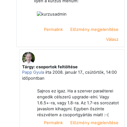
Ilyen a kurzus menűm:
Permalink
Előzmény megjelenítése
Válasz
Tárgy: csoportok feltöltése
Válasz erre: Takács Ottó
Papp Gyula
írta
2008. január 17., csütörtök, 14:00
időpontban
Sajnos ez igaz. Ha a szerver paraéterei
engedik célszerű upgrade-elni. Vagy
1.6.5+-ra, vagy 1.8-ra. Az 1.7-es sorozatot
javaslom kihagyni. Egyben őszinte
részvétem a csoportgyártás miatt :-(
Permalink
Előzmény megjelenítése