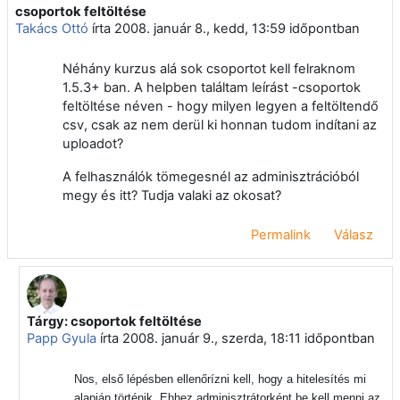
csoportok feltöltése
Válaszok szám: 9
Takács Ottó
írta
2008. január 8., kedd, 13:59
időpontban
Néhány kurzus alá sok csoportot kell felraknom
1.5.3+ ban. A helpben találtam leírást -csoportok
feltöltése néven - hogy milyen legyen a feltöltendő
csv, csak az nem derül ki honnan tudom indítani az
uploadot?
A felhasználók tömegesnél az adminisztrációból
megy és itt? Tudja valaki az okosat?
Permalink
Válasz
Tárgy: csoportok feltöltése
Válasz erre: Takács Ottó
Papp Gyula
írta
2008. január 9., szerda, 18:11
időpontban
Nos, első lépésben ellenőrízni kell, hogy a hitelesítés mi
alapján történik. Ehhez adminisztrátorként be kell menni az