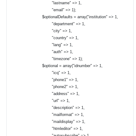
"lastname" => 1,
"email" => 1);
$optionalDefaults = array("institution" => 1,
"department" => 1,
"city" => 1,
"country" => 1,
"lang" => 1,
"auth" => 1,
"timezone" => 1);
$optional = array("idnumber" => 1,
"icq" => 1,
"phone1" => 1,
"phone2" => 1,
"address" => 1,
"url" => 1,
"description" => 1,
"mailformat" => 1,
"maildisplay" => 1,
"htmleditor" => 1,
"autosubscribe" => 1,