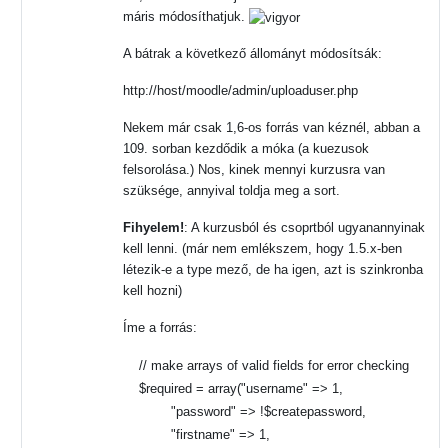
máris módosíthatjuk.
A bátrak a következő állományt módosítsák:
http://host/moodle/admin/uploaduser.php
Nekem már csak 1,6-os forrás van kéznél, abban a
109. sorban kezdődik a móka (a kuezusok
felsorolása.) Nos, kinek mennyi kurzusra van
szüksége, annyival toldja meg a sort.
Fihyelem!
: A kurzusból és csoprtból ugyanannyinak
kell lenni. (már nem emlékszem, hogy 1.5.x-ben
létezik-e a type mező, de ha igen, azt is szinkronba
kell hozni)
Íme a forrás:
// make arrays of valid fields for error checking
$required = array("username" => 1,
"password" => !$createpassword,
"firstname" => 1,