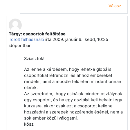
Válasz
Tárgy: csoportok feltöltése
Válasz erre: Takács Ottó
Törölt felhasználó
írta
2009. január 6., kedd, 10:35
időpontban
Sziasztok!
Az lenne a kérdésem, hogy lehet-e globális
csoportokat létrehozni és ahhoz embereket
rendelni, amit a moodle felületen mindenhonnan
elérek.
Az szeretném, hogy csinálok minden osztálynak
egy csopotot, és ha egy osztályt kell beíratni egy
kurzusra, akkor csak ezt a csoportot kellene
hozzáadni a szerepek hozzárendelésénél, nem a
sok ember közül válogatni.
kösz