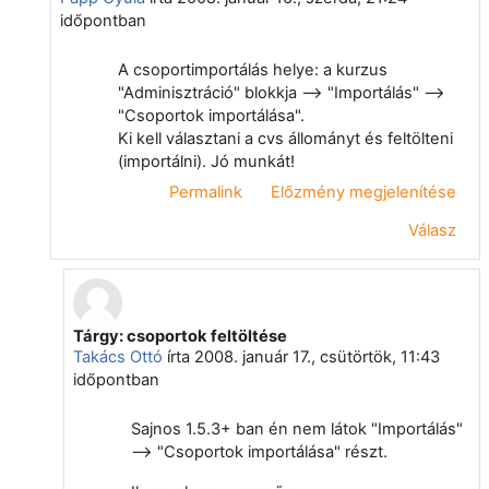
időpontban
A csoportimportálás helye: a kurzus
"Adminisztráció" blokkja --> "Importálás" -->
"Csoportok importálása".
Ki kell választani a cvs állományt és feltölteni
(importálni). Jó munkát!
Permalink
Előzmény megjelenítése
Válasz
Tárgy: csoportok feltöltése
Válasz erre: Papp Gyula
Takács Ottó
írta
2008. január 17., csütörtök, 11:43
időpontban
Sajnos 1.5.3+ ban én nem látok "Importálás"
--> "Csoportok importálása" részt.