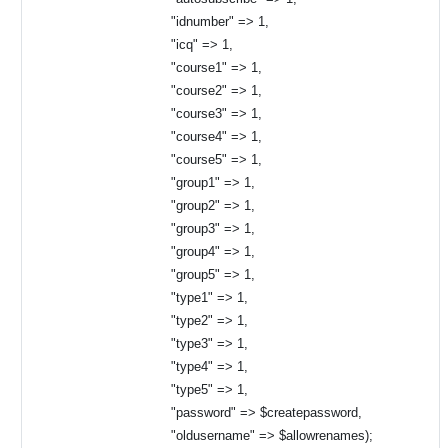
"idnumber" => 1,
"icq" => 1,
"course1" => 1,
"course2" => 1,
"course3" => 1,
"course4" => 1,
"course5" => 1,
"group1" => 1,
"group2" => 1,
"group3" => 1,
"group4" => 1,
"group5" => 1,
"type1" => 1,
"type2" => 1,
"type3" => 1,
"type4" => 1,
"type5" => 1,
"password" => $createpassword,
"oldusername" => $allowrenames);