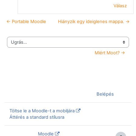
Válasz
← Portable Moodle
Hiányzik egy ideiglenes mappa. →
Ugrás...
Miért Moot? →
Jelenleg vendégként van bejelentkezve (
Belépés
)
Töltse le a Moodle-t a mobiljára
Áttérés a standard stílusra
Szolgáltatja a
Moodle