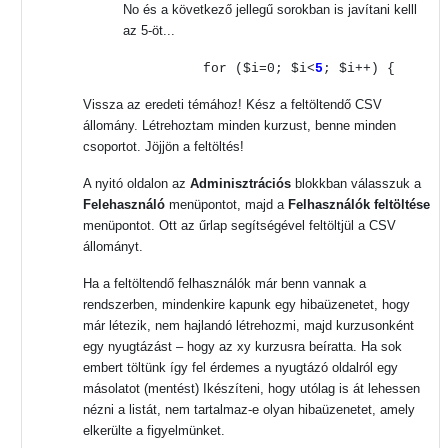
No és a következő jellegű sorokban is javítani kelll
az 5-öt...
for ($i=0; $i<
5
; $i++) {
Vissza az eredeti témához! Kész a feltöltendő CSV
állomány. Létrehoztam minden kurzust, benne minden
csoportot. Jöjjön a feltöltés!
A nyitó oldalon az
Adminisztrációs
blokkban válasszuk a
Felehasználó
menüpontot, majd a
Felhasználók feltöltése
menüpontot. Ott az űrlap segítségével feltöltjül a CSV
állományt.
Ha a feltöltendő felhasználók már benn vannak a
rendszerben, mindenkire kapunk egy hibaüzenetet, hogy
már létezik, nem hajlandó létrehozmi, majd kurzusonként
egy nyugtázást – hogy az xy kurzusra beíratta. Ha sok
embert töltünk így fel érdemes a nyugtázó oldalról egy
másolatot (mentést) I
készíteni, hogy utólag is át lehessen
nézni a listát, nem tartalmaz-e olyan hibaüzenetet, amely
elkerülte a figyelmünket.