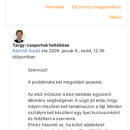
Permalink
Előzmény megjelenítése
Válasz
Tárgy: csoportok feltöltése
Válasz erre: Törölt felhasználó
Bánhidi Árpád
írta
2009. január 6., kedd, 12:36
időpontban
Szervusz!
A problémára két megoldást javaslok.
Az első módszer a kézi beiratás egyszerű
állomány segítségével. A súgó jól leírja, hogy
milyen mezőket kell tartalmazzon a fájl. Minden
osztályra kell készíteni egy ilyet kurzusonként
és feltölteni a szerverre.
Ehhez hasonló az, ha külső adatbázist