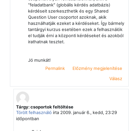
"feladatbank" (globális kérdés adatbázis)
kérdéseit szerkeszthetik és egy Shared
Question User csoportot azoknak, akik
használhatják ezeket a kérdéseket. Így bármely
tantárgyi kurzus esetében ezek a felhasználók
el tudják érni a központi kérdéseket és azokból
irathatnak tesztet.
Jó munkát!
Permalink
Előzmény megjelenítése
Válasz
Tárgy: csoportok feltöltése
Válasz erre: Bánhidi Árpád
Törölt felhasználó
írta
2009. január 6., kedd, 23:29
időpontban