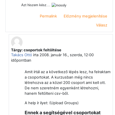
Azt hiszem kész....
Permalink
Előzmény megjelenítése
Válasz
Tárgy: csoportok feltöltése
Válasz erre: Papp Gyula
Takács Ottó
írta
2008. január 16., szerda, 12:00
időpontban
Amit írtál az a következő lépés lesz, ha felraktam
a csoportokat. A kurzusban még nincs
létrehozva az a közel 200 csoport ami kell ott.
De nem szeretném egyenként létrehozni,
hanem feltölteni csv-ből.
A help ír ilyet: (Upload Groups)
Ennek a segítségével csoportokat