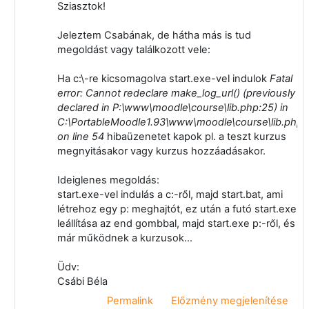
Sziasztok!
Jeleztem Csabának, de hátha más is tud
megoldást vagy találkozott vele:
Ha c:\-re kicsomagolva start.exe-vel indulok
Fatal
error: Cannot redeclare make_log_url() (previously
declared in P:\www\moodle\course\lib.php:25) in
C:\PortableMoodle1.93\www\moodle\course\lib.php
on line 54
hibaüzenetet kapok pl. a teszt kurzus
megnyitásakor vagy kurzus hozzáadásakor.
Ideiglenes megoldás:
start.exe-vel indulás a c:-ről, majd start.bat, ami
létrehoz egy p: meghajtót, ez után a futó start.exe
leállítása az end gombbal, majd start.exe p:-ről, és
már működnek a kurzusok...
Üdv:
Csábi Béla
Permalink
Előzmény megjelenítése