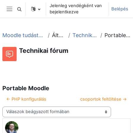
Tovább a fő tartalomhoz
Jelenleg vendégként van
Belépés
Keresési bemeneti adatok váltása
bejelentkezve
Oldalpanel
Moodle tudástár és fórum
Általános
Technikai fórum
Portable Moodle
Technikai fórum
Beszélgetések RSS-hírei
Fórum
Portable Moodle
← PHP konfigurálás
csoportok feltöltése →
Megjelenítési mód