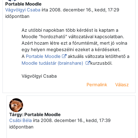
Portable Moodle
Válaszok szám: 3
Vágvölgyi Csaba
írta
2008. december 16., kedd, 17:29
időpontban
Az utóbbi napokban több kérdést is kaptam a
Moodle "hordozható" változatával kapcsolatban.
Azért hozam létre ezt a fórumtémát, mert jó volna
egy helyen megbeszélni ezeket a kérdéseket.
A
Portable Moodle
aktuális változata letölthető a
Moodle tudástár (brainshare)
kurzusból.
Vágvölgyi Csaba
Permalink
Válasz
Tárgy: Portable Moodle
Válasz erre: Vágvölgyi Csaba
Csábi Béla
írta
2008. december 16., kedd, 17:39
időpontban