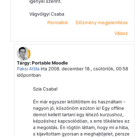
igényei szerint.
Vágvölgyi Csaba
Permalink
Előzmény megjelenítése
Válasz
Tárgy: Portable Moodle
Válasz erre: Vágvölgyi Csaba
Paksi Attila
írta
2008. december 18., csütörtök, 00:58
időpontban
Szia Csaba!
Én már egyszer letöltöttem és használtam -
nagyon jó, köszönöm ezúton is! Egy offline
demot kellett tartani egy létező kurzushoz,
képzéshez kapcsolódóan, s erre tökéletes ez
a megoldás. Én rögtön láttam, hogy mi a hiba,
s kijavítottam gyorsan a meghajtójelet, persze