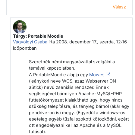
Válasz
Tárgy: Portable Moodle
Válasz erre: Csábi Béla
Vágvölgyi Csaba
írta
2008. december 17., szerda, 12:16
időpontban
Szeretnék némi magyarázattal szolgálni a
témával kapcsolatban.
A PortableMoodle alapja egy
Mowes
(leánykori neve WOS, azaz Webserver ON
aStick) nevű zseniális rendszer. Ennek
segítségével bármilyen Apache-MySQL-PHP
futtatókörnyezet kialakítható úgy, hogy nincs
szükség telepítésre, és tényleg bárhol (akár egy
pendrive-on is) megy. (Egyedül a windows-os,
eseteleg egyéb tűzfal szokott kötözködni, ezért
ott engedélyezni kell az Apache és a MySQL
futását).