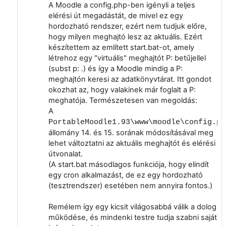
A Moodle a config.php-ben igényli a teljes
elérési út megadástát, de mivel ez egy
hordozható rendszer, ezért nem tudjuk előre,
hogy milyen meghajtó lesz az aktuális. Ezért
készítettem az említett start.bat-ot, amely
létrehoz egy "virtuális" meghajtót P: betűjellel
(subst p: .) és így a Moodle mindig a P:
meghajtón keresi az adatkönyvtárat. Itt gondot
okozhat az, hogy valakinek már foglalt a P:
meghatója. Természetesen van megoldás:
A
PortableMoodle1.93\www\moodle\config.ph
állomány 14. és 15. sorának módosításával meg
lehet változtatni az aktuális meghajtót és elérési
útvonalat.
(A start.bat másodlagos funkciója, hogy elindít
egy cron alkalmazást, de ez egy hordozható
(tesztrendszer) esetében nem annyira fontos.)
Remélem így egy kicsit világosabbá válik a dolog
működése, és mindenki testre tudja szabni saját