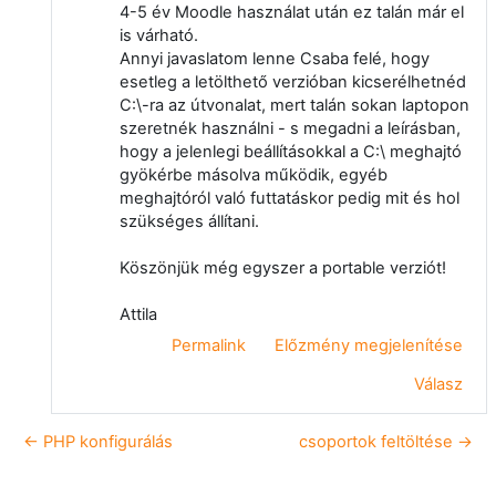
4-5 év Moodle használat után ez talán már el
is várható.
Annyi javaslatom lenne Csaba felé, hogy
esetleg a letölthető verzióban kicserélhetnéd
C:\-ra az útvonalat, mert talán sokan laptopon
szeretnék használni - s megadni a leírásban,
hogy a jelenlegi beállításokkal a C:\ meghajtó
gyökérbe másolva működik, egyéb
meghajtóról való futtatáskor pedig mit és hol
szükséges állítani.
Köszönjük még egyszer a portable verziót!
Attila
Permalink
Előzmény megjelenítése
Válasz
← PHP konfigurálás
csoportok feltöltése →