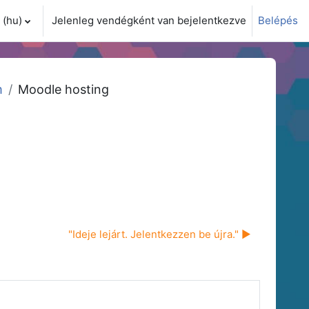
(hu)‎
Jelenleg vendégként van bejelentkezve
Belépés
i adatok váltása
m
Moodle hosting
"Ideje lejárt. Jelentkezzen be újra." ▶︎