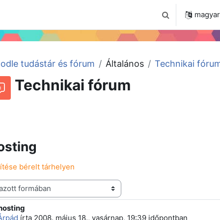
 2024
Tudástár
Regisztráció a portálon
magyar ‎
Keresési bemenet
odle tudástár és fórum
Általános
Technikai fóru
Technikai fórum
Beszélgetések RSS-hírei
órum
osting
ítése bérelt tárhelyen
hosting
 szám: 2
Árpád
írta
2008. május 18., vasárnap, 19:39
időpontban