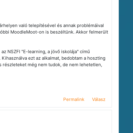
árhelyen való telepítésével és annak problémáival
tóbbi MoodleMoot-on is beszéltünk. Akkor felmerült
 az NSZFI "E-learning, a jövő iskolája" című
z. Kihasználva ezt az alkalmat, bedobtam a hoszting
os részleteket még nem tudok, de nem lehetetlen,
Permalink
Válasz