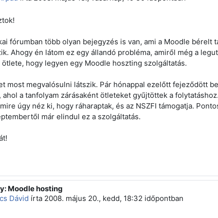
tok!
kai fórumban több olyan bejegyzés is van, ami a Moodle bérelt t
zik. Ahogy én látom ez egy állandó probléma, amiről még a legu
 ötlete, hogy legyen egy Moodle hoszting szolgáltatás.
let most megvalósulni látszik. Pár hónappal ezelőtt fejeződött be
 ahol a tanfolyam zárásaként ötleteket gyűjtöttek a folytatásho
 amire úgy néz ki, hogy ráharaptak, és az NSZFI támogatja. Pont
ptembertől már elindul ez a szolgáltatás.
t!
y: Moodle hosting
sz erre: Bánhidi Árpád
cs Dávid
írta
2008. május 20., kedd, 18:32
időpontban