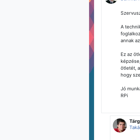
Szervusz
A techni
foglalko
annak az
Ez az öt
képzése,
ötletét,
hogy sze
Jó munká
RPi
Tárg
Vála
Taká