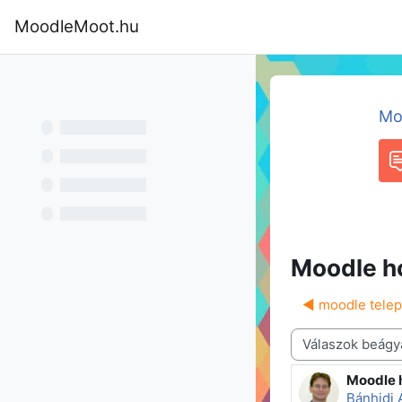
Tovább a fő tartalomhoz
MoodleMoot.hu
Kezdőoldal
Program
MoodleMoot
Mo
F
Moodle h
◀︎ moodle telep
Megjelenítési mód
Moodle 
Válaszok
Bánhidi 