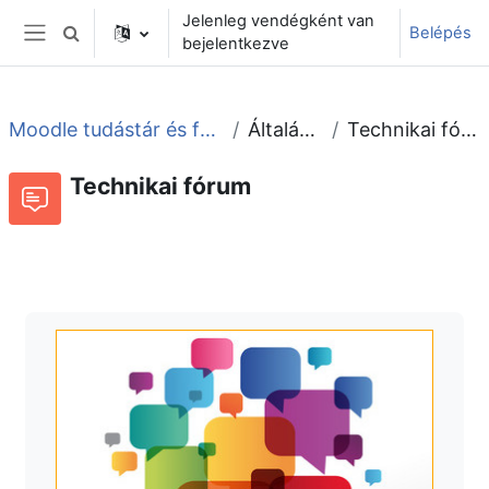
Tovább a fő tartalomhoz
Jelenleg vendégként van
Belépés
Keresési bemeneti adatok váltása
bejelentkezve
Oldalpanel
Moodle tudástár és fórum
Általános
Technikai fórum
Technikai fórum
Fórum
Beszélgetések RSS-hírei