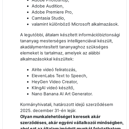
Adobe Audition,
Adobe Premiere Pro,
Camtasia Studio,
valamint különböző Microsoft alkalmazások.
A legutóbbi, általam készített információbiztonsági
tananyag mesterséges intelligenciával készült,
akadálymentesített tananyaghoz szükséges
elemeket is tartalmaz, amelyek az alábbi
alkalmazásokkal készültek:
Alrite videó feliratozás,
ElevenLabs Text to Speech,
HeyGen Video Creator,
KlingAI videó készítő,
Nano Banana AI Art Generator.
Kormányhivatali, határozott idejű szerződésem
2025. december 31-én lejár.
Olyan munkalehetőséget keresek akár
szerződéses, akár egyéni vállalkozói minőségben,
ahol ezt az általam imádott munkát folytathatom