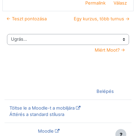
Permalink
Válasz
← Teszt pontozása
Egy kurzus, több turnus →
Ugrás...
Miért Moot? →
Jelenleg vendégként van bejelentkezve (
Belépés
)
Töltse le a Moodle-t a mobiljára
Áttérés a standard stílusra
Szolgáltatja a
Moodle