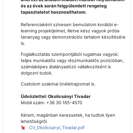
és az évek során felgyülemlett rengeteg
tapasztalatot hasznosíthatom.
Referenciaként szívesen bemutatom korábbi e-
learning projektjeimet, illetve kész vagyok próba
tananyag vagy demonstrációs tartalom készítésére
is.
Foglalkoztatás szempontjából rugalmas vagyok:
teljes munkaidős vagy részmunkaidős pozícióban,
számlaképes átalányadózó vállalkozóként is
dolgozni tudok.
Csatolom szakmai önéletrajzomat is.
Üdvözlettel: Okolicsányi Tivadar
Mobil szám: +36 30 165-4570
Kérem, magánban keressetek, ha tudtok ilyen
lehetőségről.
CV_Okolicsanyi_Tivadar.pdf