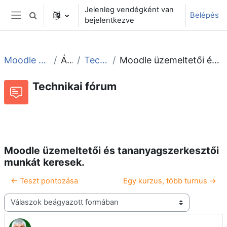
Tovább a fő tartalomhoz
Jelenleg vendégként van
Belépés
Keresési bemeneti adatok váltása
bejelentkezve
Oldalpanel
Moodle tudástár és fórum
Általános
Technikai fórum
Moodle üzemeltetői és tananyagszerkesztői munkát keresek.
Technikai fórum
Beszélgetések RSS-hírei
Fórum
Moodle üzemeltetői és tananyagszerkesztői
munkát keresek.
← Teszt pontozása
Egy kurzus, több turnus →
Megjelenítési mód