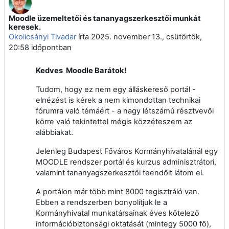
Moodle üzemeltetői és tananyagszerkesztői munkát
Válaszok szám: 0
keresek.
Okolicsányi Tivadar
írta
2025. november 13., csütörtök,
20:58
időpontban
Kedves Moodle Barátok!
Tudom, hogy ez nem egy álláskereső portál -
elnézést is kérek a nem kimondottan technikai
fórumra való témáért - a nagy létszámú résztvevői
körre való tekintettel mégis közzéteszem az
alábbiakat.
Jelenleg Budapest Főváros Kormányhivatalánál egy
MOODLE rendszer portál és kurzus adminisztrátori,
valamint tananyagszerkesztői teendőit látom el.
A portálon már több mint 8000 tegisztráló van.
Ebben a rendszerben bonyolítjuk le a
Kormányhivatal munkatársainak éves kötelező
információbiztonsági oktatását (mintegy 5000 fő),