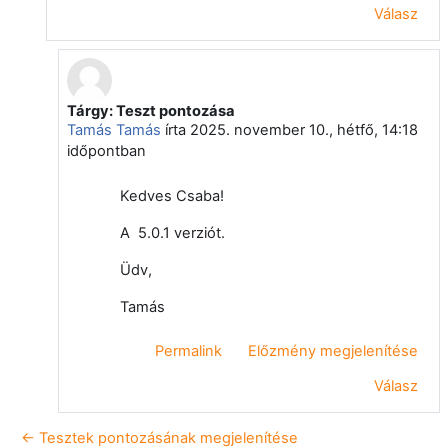
Válasz
Tárgy: Teszt pontozása
Válasz erre: Vágvölgyi Csaba
Tamás Tamás
írta
2025. november 10., hétfő, 14:18
időpontban
Kedves Csaba!
A
5.0.1 verziót.
Üdv,
Tamás
Permalink
Előzmény megjelenítése
Válasz
← Tesztek pontozásának megjelenítése