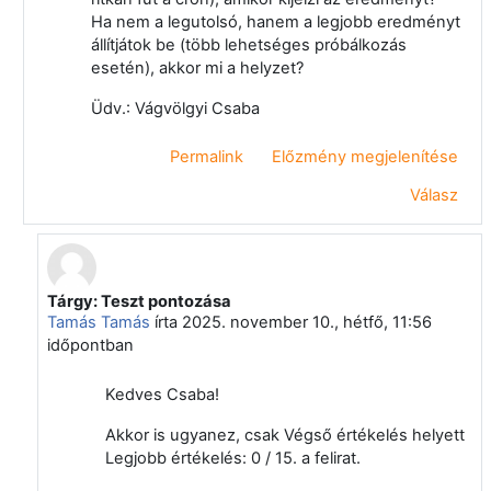
Ha nem a legutolsó, hanem a legjobb eredményt
állítjátok be (több lehetséges próbálkozás
esetén), akkor mi a helyzet?
Üdv.: Vágvölgyi Csaba
Permalink
Előzmény megjelenítése
Válasz
Tárgy: Teszt pontozása
Válasz erre: Vágvölgyi Csaba
Tamás Tamás
írta
2025. november 10., hétfő, 11:56
időpontban
Kedves Csaba!
Akkor is ugyanez, csak Végső értékelés helyett
Legjobb értékelés: 0 / 15. a felirat.