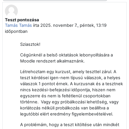
Teszt pontozása
Válaszok szám: 4
Tamás Tamás
írta
2025. november 7., péntek, 13:19
időpontban
Sziasztok!
Cégünknél a belső oktatások lebonyolítására a
Moodle rendszert alkalmaznánk.
Létrehoztam egy kurzust, amely teszttel zárul. A
teszt kérdései igen-nem típusú válaszok, a helyes
válaszok 1 pontot érnek. A kurzusnak és a tesztnek
nincs kezdési-befejezési időpontja, hiszen nem
egyszerre és nem is feltétlenül csoportokban
történne. Vagy egy próbálkozási lehetőség, vagy
korlátozás nélküli probálkozás van beállítva a
legutóbbi elért eredmény figyelembevételével.
A problémám, hogy a teszt kitöltése után mindkét