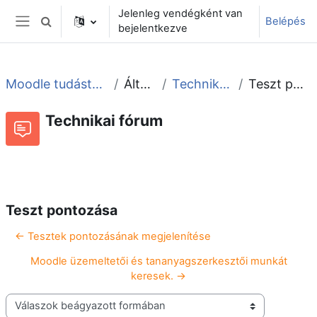
Tovább a fő tartalomhoz
Jelenleg vendégként van
Belépés
Keresési bemeneti adatok váltása
bejelentkezve
Oldalpanel
Moodle tudástár és fórum
Általános
Technikai fórum
Teszt pontozása
Technikai fórum
Beszélgetések RSS-hírei
Fórum
Teszt pontozása
← Tesztek pontozásának megjelenítése
Moodle üzemeltetői és tananyagszerkesztői munkát
keresek. →
Megjelenítési mód