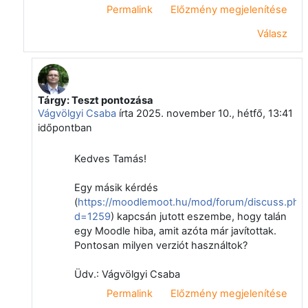
Permalink
Előzmény megjelenítése
Válasz
Tárgy: Teszt pontozása
Válasz erre: Tamás Tamás
Vágvölgyi Csaba
írta
2025. november 10., hétfő, 13:41
időpontban
Kedves Tamás!
Egy másik kérdés
(
https://moodlemoot.hu/mod/forum/discuss.php
d=1259
) kapcsán jutott eszembe, hogy talán
egy Moodle hiba, amit azóta már javítottak.
Pontosan milyen verziót használtok?
Üdv.: Vágvölgyi Csaba
Permalink
Előzmény megjelenítése