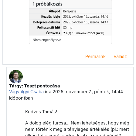
Permalink
Válasz
Tárgy: Teszt pontozása
Válasz erre: Tamás Tamás
Vágvölgyi Csaba
írta
2025. november 7., péntek, 14:44
időpontban
Kedves Tamás!
A dolog elég furcsa... Nem lehetséges, hogy még
nem történik meg a tényleges értékelés (pl.: mert
ritkán fut a cron), amikor kijelzi az eredményt?