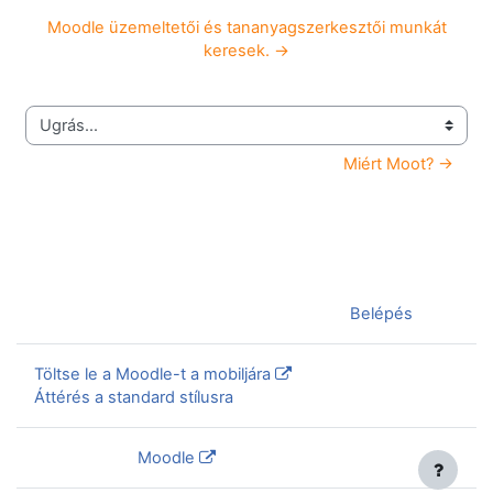
Moodle üzemeltetői és tananyagszerkesztői munkát
keresek. →
Ugrás...
Miért Moot? →
Jelenleg vendégként van bejelentkezve (
Belépés
)
Töltse le a Moodle-t a mobiljára
Áttérés a standard stílusra
Szolgáltatja a
Moodle