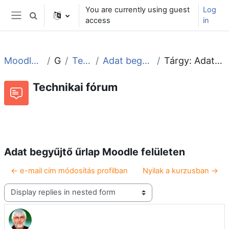
Skip to main content
You are currently using guest
Log
Toggle search input
access
in
Side panel
Moodle tudástár és fórum
General
Technikai fórum
Adat begyűjtő űrlap Moodle felületen
Tárgy: Adat begyűjtő űrlap Moodle felületen
Technikai fórum
RSS feed of discussions
Forum
Adat begyűjtő űrlap Moodle felületen
← e-mail cím módosítás profilban
Nyilak a kurzusban →
Display mode