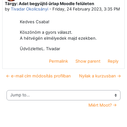
Tárgy: Adat begyűjtő űrlap Moodle felületen
Number of replies: 0
by
Tivadar Okolicsányi
-
Friday, 24 February 2023, 3:35 PM
Kedves Csaba!
Köszönöm a gyors választ.
A hétvégén elmélyedek majd ezekben.
ÜdvözletteL. Tivadar
Permalink
Show parent
Reply
← e-mail cím módosítás profilban
Nyilak a kurzusban →
Jump to...
Miért Moot? →