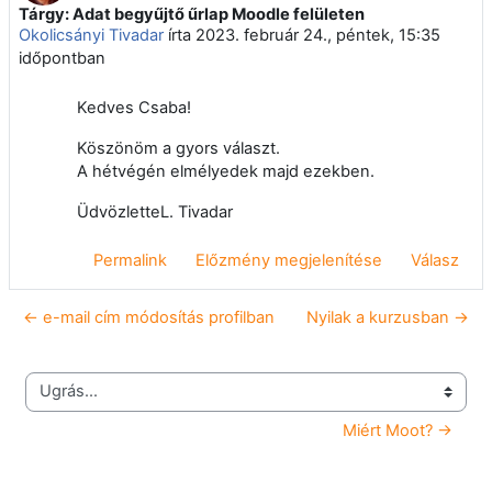
Tárgy: Adat begyűjtő űrlap Moodle felületen
Válaszok szám: 0
Okolicsányi Tivadar
írta
2023. február 24., péntek, 15:35
időpontban
Kedves Csaba!
Köszönöm a gyors választ.
A hétvégén elmélyedek majd ezekben.
ÜdvözletteL. Tivadar
Permalink
Előzmény megjelenítése
Válasz
← e-mail cím módosítás profilban
Nyilak a kurzusban →
Ugrás...
Miért Moot? →