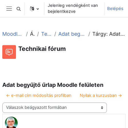
Tovább a fő tartalomhoz
Jelenleg vendégként van
Belépés
Keresési bemeneti adatok váltása
bejelentkezve
Oldalpanel
Moodle tudástár és fórum
Általános
Technikai fórum
Adat begyűjtő űrlap Moodle felületen
Tárgy: Adat begyűjtő űrlap Moodle felületen
Technikai fórum
Beszélgetések RSS-hírei
Fórum
Adat begyűjtő űrlap Moodle felületen
← e-mail cím módosítás profilban
Nyilak a kurzusban →
Megjelenítési mód