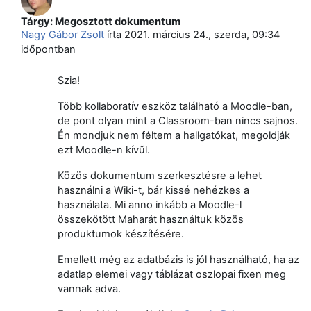
Tárgy: Megosztott dokumentum
Válasz erre: Makó Gábor
Nagy Gábor Zsolt
írta
2021. március 24., szerda, 09:34
időpontban
Szia!
Több kollaboratív eszköz található a Moodle-ban,
de pont olyan mint a Classroom-ban nincs sajnos.
Én mondjuk nem féltem a hallgatókat, megoldják
ezt Moodle-n kívűl.
Közös dokumentum szerkesztésre a lehet
használni a Wiki-t, bár kissé nehézkes a
használata. Mi anno inkább a Moodle-l
összekötött Maharát használtuk közös
produktumok készítésére.
Emellett még az adatbázis is jól használható, ha az
adatlap elemei vagy táblázat oszlopai fixen meg
vannak adva.