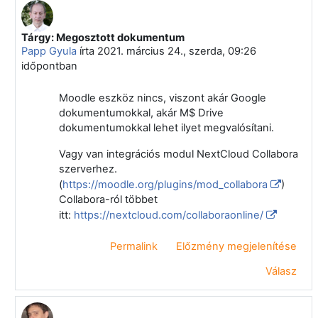
Tárgy: Megosztott dokumentum
Válasz erre: Makó Gábor
Papp Gyula
írta
2021. március 24., szerda, 09:26
időpontban
Moodle eszköz nincs, viszont akár Google
dokumentumokkal, akár M$ Drive
dokumentumokkal lehet ilyet megvalósítani.
Vagy van integrációs modul NextCloud Collabora
szerverhez.
(
https://moodle.org/plugins/mod_collabora
)
Collabora-ról többet
itt:
https://nextcloud.com/collaboraonline/
Permalink
Előzmény megjelenítése
Válasz