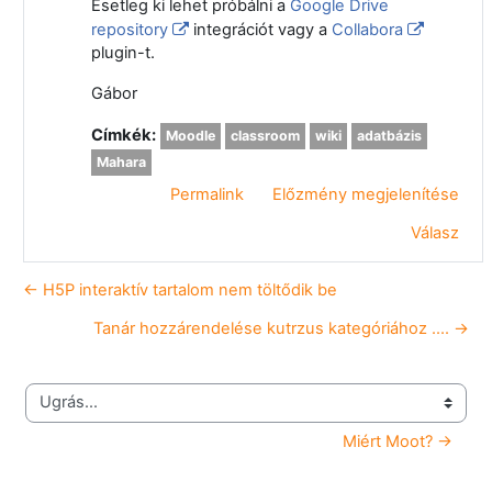
Esetleg ki lehet próbálni a
Google Drive
repository
integrációt vagy a
Collabora
plugin-t.
Gábor
Címkék:
Moodle
classroom
wiki
adatbázis
Mahara
Permalink
Előzmény megjelenítése
Válasz
← H5P interaktív tartalom nem töltődik be
Tanár hozzárendelése kutrzus kategóriához .... →
Ugrás...
Miért Moot? →