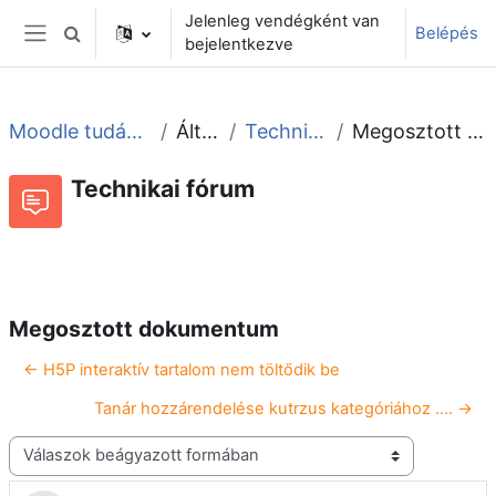
Tovább a fő tartalomhoz
Jelenleg vendégként van
Belépés
Keresési bemeneti adatok váltása
bejelentkezve
Oldalpanel
Moodle tudástár és fórum
Általános
Technikai fórum
Megosztott dokumentum
Technikai fórum
Beszélgetések RSS-hírei
Fórum
Megosztott dokumentum
← H5P interaktív tartalom nem töltődik be
Tanár hozzárendelése kutrzus kategóriához .... →
Megjelenítési mód