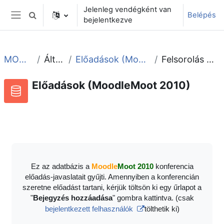
Tovább a fő tartalomhoz
Jelenleg vendégként van
Belépés
Keresési bemeneti adatok váltása
bejelentkezve
Oldalpanel
MOOT2010
Általános
Előadások (MoodleMoot 2010)
Felsorolás megtekintése
Előadások (MoodleMoot 2010)
Adatbázis
RSS-hírek ehhez a tevékenységhez
Ez az adatbázis a
Moodle
Moot 2010
konferencia
előadás-javaslatait gyűjti. Amennyiben a konferencián
szeretne előadást tartani, kérjük töltsön ki egy űrlapot a
"
Bejegyzés hozzáadása
" gombra kattintva. (csak
bejelentkezett felhasználók
tölthetik ki)