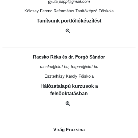
gyula.papp@gmail.com
Kölcsey Ferenc Református Tanítóképző Főiskola
Tanítsunk portfóliókészítést
Racsko Réka és dr. Forgó Sándor
racsko@ektf.hu, forgos@ektf.hu
Eszterházy Károly Főiskola
Hálózatalapú kurzusok a
felsőoktatásban
Virág Fruzsina