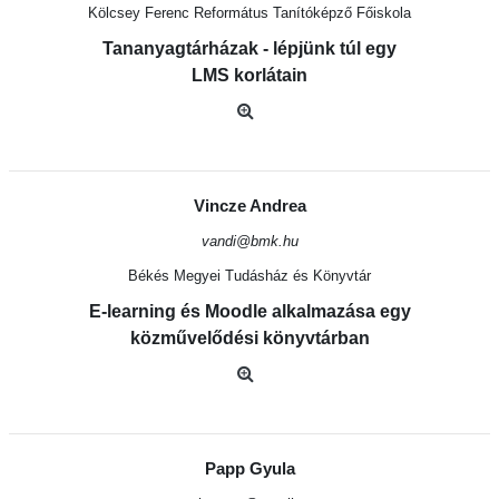
Kölcsey Ferenc Református Tanítóképző Főiskola
Tananyagtárházak - lépjünk túl egy
LMS korlátain
Vincze Andrea
vandi@bmk.hu
Békés Megyei Tudásház és Könyvtár
E-learning és Moodle alkalmazása egy
közművelődési könyvtárban
Papp Gyula