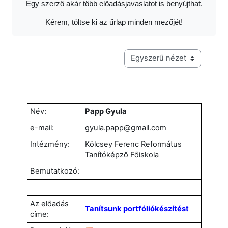
Egy szerző akár több előadásjavaslatot is benyújthat.
Kérem, töltse ki az űrlap minden mezőjét!
Harmadik szintű navigáció me
Név:
Papp Gyula
e-mail:
gyula.papp@gmail.com
Intézmény:
Kölcsey Ferenc Református
Tanítóképző Főiskola
Bemutatkozó:
Az előadás
Tanítsunk portfóliókészítést
címe: