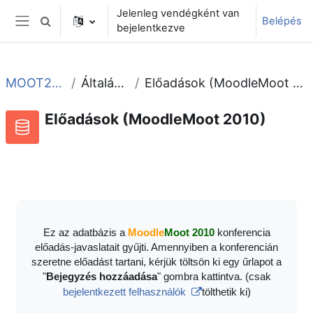
Tovább a fő tartalomhoz
Jelenleg vendégként van
Belépés
Keresési bemeneti adatok váltása
bejelentkezve
Oldalpanel
MOOT2010
Általános
Előadások (MoodleMoot 2010)
Előadások (MoodleMoot 2010)
Adatbázis
RSS-hírek ehhez a tevékenységhez
Ez az adatbázis a
Moodle
Moot 2010
konferencia
előadás-javaslatait gyűjti. Amennyiben a konferencián
szeretne előadást tartani, kérjük töltsön ki egy űrlapot a
"
Bejegyzés hozzáadása
" gombra kattintva. (csak
bejelentkezett felhasználók
tölthetik ki)