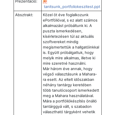
Prezentáció:
tanitsunk_portfoliokeszitest.ppt
Absztrakt:
Közel öt éve foglalkozunk
ePortfólióval, s ez alatt számos
alkalmazást próbáltunk ki. A
puszta ismerkedésen,
kísérletezésen túl az aktuális
szoftvereket mindig
megismertettük a hallgatóinkkal
is. Együtt próbálgattuk, hogy
melyik mire alkalmas, illetve ki
mire szeretné használni.
Már három éve annak, hogy
végső választásunk a Mahara-
ra esett. Az eltelt időszakban
néhány tantárgy keretében
több tanulócsoport ismerkedett
meg a Mahara használatával.
Mára a portfóliókészítés önálló
tantárggyá vált, s szabadon
választható tárgyként vehetik