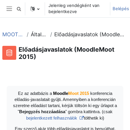
Tovább a fő tartalomhoz
Jelenleg vendégként van
Belépés
Keresési bemeneti adatok váltása
bejelentkezve
Oldalpanel
MOOT2015
Általános
Előadásjavaslatok (MoodleMoot 2015)
Előadásjavaslatok (MoodleMoot
2015)
Adatbázis
RSS-hírek ehhez a tevékenységhez
Ez az adatbázis a
Moodle
Moot 2015
konferencia
előadás-javaslatait gyűjti. Amennyiben a konferencián
szeretne előadást tartani, kérjük töltsön ki egy űrlapot a
"
Bejegyzés hozzáadása
" gombra kattintva. (csak
bejelentkezett felhasználók
tölthetik ki)
Egy szerző akár több előadásjavaslatot is benyújthat.