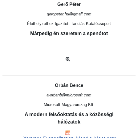
Gerő Péter
geropeter.hu@gmail.com
Élethelyzethez Igazított Tanulás Kutatócsoport
Márpedig én szeretem a spenótot
Orbán Bence
a-orbanb@microsoft.com
Microsoft Magyarorszag Kft.
A modern felsőoktatás és a közösségi
hálózatok