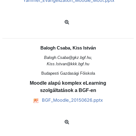
Yammer_Evangelization_Moodle_Moot.pptx
Balogh Csaba, Kiss István
Balogh.Csaba@gkz.bgf.hu,
Kiss.Istvan@kkk.bgf.hu
Budapesti Gazdasági Főiskola
Moodle alapú komplex eLearning
szolgáltatások a BGF-en
BGF_Moodle_20150626.pptx