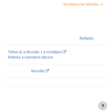
Konferencia felhívás →
Jelenleg vendégként van bejelentkezve (
Belépés
)
Töltse le a Moodle-t a mobiljára
Áttérés a standard stílusra
Szolgáltatja a
Moodle