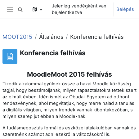
Tovább a fő tartalomhoz
Jelenleg vendégként van
Belépés
Keresési bemeneti adatok váltása
bejelentkezve
Oldalpanel
MOOT2015
Általános
Konferencia felhívás
Konferencia felhívás
MoodleMoot 2015 felhívás
Tizedik alkalommal gyűlnek össze a hazai Moodle közösség
tagjai, hogy beszámoljanak, milyen tapasztalatokra tettek szert
az elmúlt évben. Idén ismét az Óbudaii Egyetem ad otthont
rendezvénynek, ahol megvitatjuk, hogy merre halad a tanulás
a digitális világban, milyen trendek vannak kibontakozóban, s
milyen szerep jut ebben a Moodle-nak.
A tudásmegosztás formái és eszközei átalakulóban vannak és
szeretnénk számot adni ezekről a változásokról is.