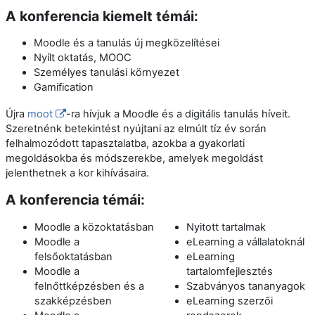
A konferencia kiemelt témái:
Moodle és a tanulás új megközelítései
Nyílt oktatás, MOOC
Személyes tanulási környezet
Gamification
Újra
moot
-ra hívjuk a Moodle és a digitális tanulás híveit.
Szeretnénk betekintést nyújtani az elmúlt tíz év során
felhalmozódott tapasztalatba, azokba a gyakorlati
megoldásokba és módszerekbe, amelyek megoldást
jelenthetnek a kor kihívásaira.
A konferencia témái:
Moodle a közoktatásban
Nyitott tartalmak
Moodle a
eLearning a vállalatoknál
felsőoktatásban
eLearning
Moodle a
tartalomfejlesztés
felnőttképzésben és a
Szabványos tananyagok
szakképzésben
eLearning szerzői