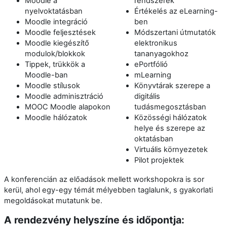
Moodle a
rendszerek
nyelvoktatásban
Értékelés az eLearning-
Moodle integráció
ben
Moodle feljesztések
Módszertani útmutatók
Moodle kiegészítő
elektronikus
modulok/blokkok
tananyagokhoz
Tippek, trükkök a
ePortfólió
Moodle-ban
mLearning
Moodle stílusok
Könyvtárak szerepe a
Moodle adminisztráció
digitális
MOOC Moodle alapokon
tudásmegosztásban
Moodle hálózatok
Közösségi hálózatok
helye és szerepe az
oktatásban
Virtuális környezetek
Pilot projektek
A konferencián az előadások mellett workshopokra is sor
kerül, ahol egy-egy témát mélyebben taglalunk, s gyakorlati
megoldásokat mutatunk be.
A rendezvény helyszíne és időpontja: