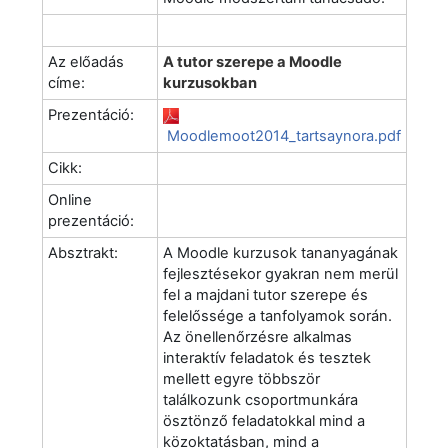
Az előadás
A tutor szerepe a Moodle
címe:
kurzusokban
Prezentáció:
Moodlemoot2014_tartsaynora.pdf
Cikk:
Online
prezentáció:
Absztrakt:
A Moodle kurzusok tananyagának
fejlesztésekor gyakran nem merül
fel a majdani tutor szerepe és
felelőssége a tanfolyamok során.
Az önellenőrzésre alkalmas
interaktív feladatok és tesztek
mellett egyre többször
találkozunk csoportmunkára
ösztönző feladatokkal mind a
közoktatásban, mind a