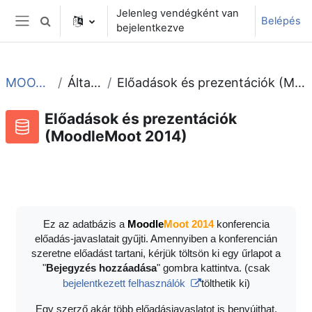
Tovább a fő tartalomhoz
Jelenleg vendégként van
Belépés
Keresési bemeneti adatok váltása
bejelentkezve
Oldalpanel
MOOT2014
Általános
Előadások és prezentációk (MoodleMoot 2014)
Előadások és prezentációk
(MoodleMoot 2014)
Adatbázis
RSS-hírek ehhez a tevékenységhez
Ez az adatbázis a
Moodle
Moot 2014
konferencia
előadás-javaslatait gyűjti. Amennyiben a konferencián
szeretne előadást tartani, kérjük töltsön ki egy űrlapot a
"
Bejegyzés hozzáadása
" gombra kattintva. (csak
bejelentkezett felhasználók
tölthetik ki)
Egy szerző akár több előadásjavaslatot is benyújthat.