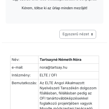
Kérem, töltse ki az űrlap minden mezőjét!
Harmadik szintű navigáció me
Név:
Tartsayné Németh Nóra
e-mail:
nora@tartsay.hu
Intézmény:
ELTE / OFI
Bemutatkozás:
Az ELTE Angol Alkalmazott
Nyelvészeti Tanszékén dolgozom
főállásban, félállásban pedig az
OFI tanártovábbképzésekkel
foglalkozó projektjében vagyok
Moodle módszertani tanácsadó.