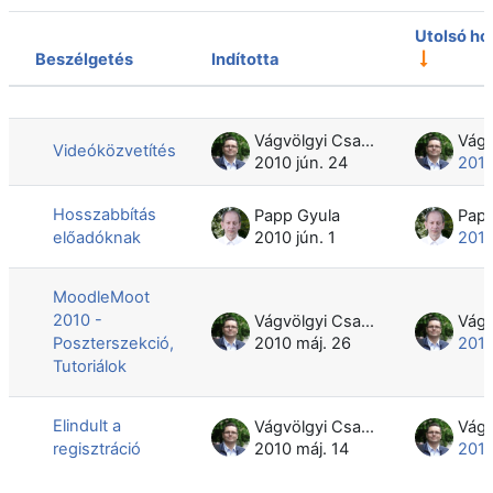
Utolsó ho
Beszélgetés
Indította
Állapot
Beszélgetések listája. 4 beszélgetésb
Vágvölgyi Csaba
Videóközvetítés
2010 jún. 24
2010
Hosszabbítás
Papp Gyula
Papp
előadóknak
2010 jún. 1
2010
MoodleMoot
2010 -
Vágvölgyi Csaba
Poszterszekció,
2010 máj. 26
2010
Tutoriálok
Elindult a
Vágvölgyi Csaba
regisztráció
2010 máj. 14
2010