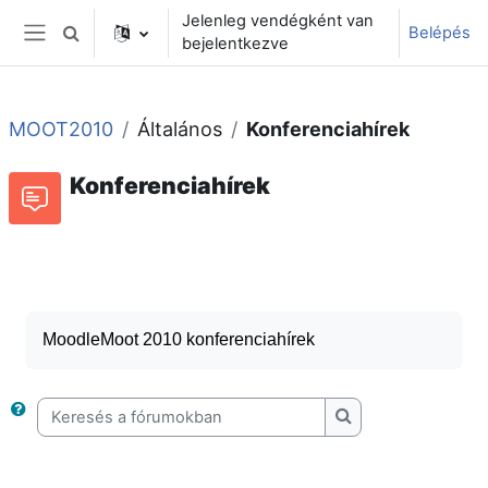
Tovább a fő tartalomhoz
Jelenleg vendégként van
Belépés
Keresési bemeneti adatok váltása
bejelentkezve
Oldalpanel
MOOT2010
Általános
Konferenciahírek
Konferenciahírek
Fórum
Hozzászólásokhoz kapcsolódó RSS-hírek
MoodleMoot 2010 konferenciahírek
Keresés a fórumokban
Keresés a fórumok