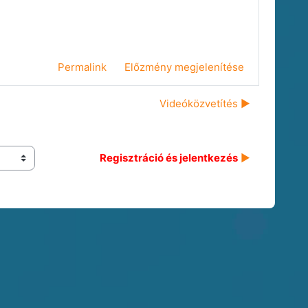
Permalink
Előzmény megjelenítése
Videóközvetítés ▶︎
Regisztráció és jelentkezés
 ▶︎