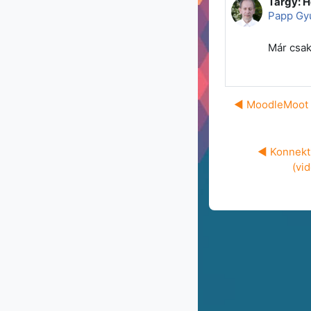
Tárgy: 
Válaszok
Papp Gy
Már csak
◀︎ MoodleMoot 
◀︎ Konnekti
(vi