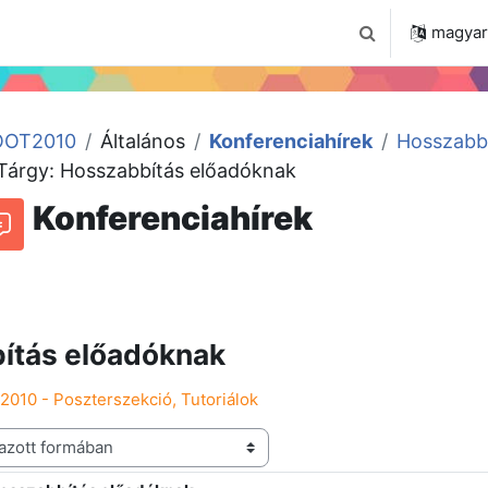
 2024
Tudástár
Regisztráció a portálon
magyar ‎
Keresési bemenet
OT2010
Általános
Konferenciahírek
Hosszabb
Tárgy: Hosszabbítás előadóknak
Konferenciahírek
Hozzászólásokhoz kapcsolódó RSS-hírek
órum
ítás előadóknak
2010 - Poszterszekció, Tutoriálok