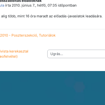
Hosszabbítás előadóknak
 szám: 0
ula
írta
2010. június 7., hétfő, 07:35
időpontban
 alig több, mint 16 óra maradt az előadás-javaslatok leadására.
2010 - Poszterszekció, Tutoriálok
vista kerekasztal 
Ugrás...
deofelvétel)