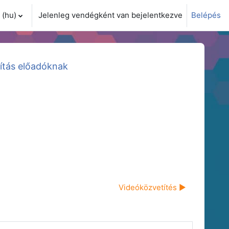
(hu)‎
Jelenleg vendégként van bejelentkezve
Belépés
i adatok váltása
ítás előadóknak
Videóközvetítés ▶︎