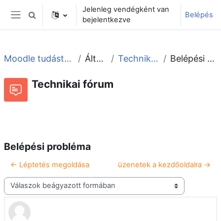
Tovább a fő tartalomhoz
Jelenleg vendégként van
Belépés
Keresési bemeneti adatok váltása
bejelentkezve
Oldalpanel
Moodle tudástár és fórum
Általános
Technikai fórum
Belépési probléma
Technikai fórum
Beszélgetések RSS-hírei
Fórum
Belépési probléma
← Léptetés megoldása
üzenetek a kezdőoldalra →
Megjelenítési mód