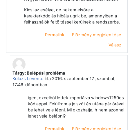
Kicsi az esélye, de nekem elsőre a
karakterkódolás hibája ugrik be, amennyiben a
felhasználók feltöltéssel kerülnek a rendszerbe.
Permalink
Előzmény megjelenítése
Válasz
Tárgy: Belépési probléma
Válasz erre: Papp Gyula
Kolozs Levente
írta
2016. szeptember 17., szombat,
17:46
időpontban
igen, excelből lettek importálva windows1250es
kódlappal. Felülírom a jelszót és utána pár órával
be lehet vele lépni. Mi okozhatja, h nem azonnal
lehet vele belépni?
Permalink
Előzmény megjelenítése