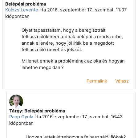
Belépési probléma
Válaszok szám: 3
Kolozs Levente
írta
2016. szeptember 17., szombat, 11:07
időpontban
Olyat tapasztaltam, hogy a beregisztrált
felhasználók nem tudnak belépni a rendszerbe,
annak ellenére, hogy jól írják be a megadott
felhasználó nevet és jelszót.
Mi lehet ennek a problémának az oka és hogyan
lehetne megoldani?
Permalink
Válasz
Tárgy: Belépési probléma
Válasz erre: Kolozs Levente
Papp Gyula
írta
2016. szeptember 17., szombat, 16:43
időpontban
Hogyan lettek létrehozva a felhasználói fiókok?