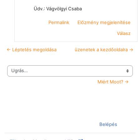
Üdv.: Vágvölgyi Csaba
Permalink
Előzmény megjelenítése
Válasz
← Léptetés megoldása
üzenetek a kezdőoldalra →
Ugrás...
Miért Moot? →
Jelenleg vendégként van bejelentkezve (
Belépés
)