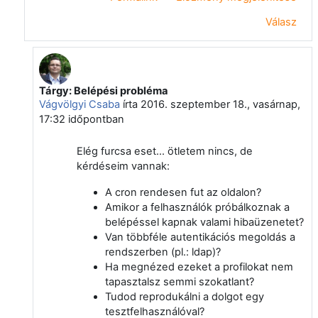
Válasz
Tárgy: Belépési probléma
Válasz erre: Kolozs Levente
Vágvölgyi Csaba
írta
2016. szeptember 18., vasárnap,
17:32
időpontban
Elég furcsa eset... ötletem nincs, de
kérdéseim vannak:
A cron rendesen fut az oldalon?
Amikor a felhasználók próbálkoznak a
belépéssel kapnak valami hibaüzenetet?
Van többféle autentikációs megoldás a
rendszerben (pl.: ldap)?
Ha megnézed ezeket a profilokat nem
tapasztalsz semmi szokatlant?
Tudod reprodukálni a dolgot egy
tesztfelhasználóval?