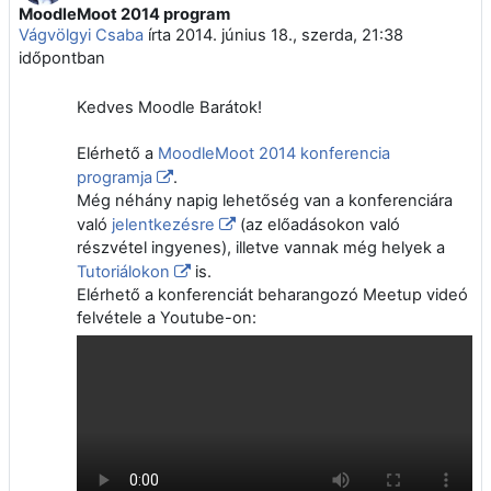
MoodleMoot 2014 program
Válaszok szám: 0
Vágvölgyi Csaba
írta
2014. június 18., szerda, 21:38
időpontban
Kedves Moodle Barátok!
Elérhető a
MoodleMoot 2014 konferencia
programja
.
Még néhány napig lehetőség van a konferenciára
való
jelentkezésre
(az előadásokon való
részvétel ingyenes), illetve vannak még helyek a
Tutoriálokon
is.
Elérhető a konferenciát beharangozó Meetup videó
felvétele a Youtube-on: