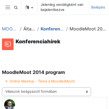
Tovább a fő tartalomhoz
Jelenleg vendégként van
Belépés
Keresési bemeneti adatok váltása
bejelentkezve
Oldalpanel
MOOT2014
Általános
Konferenciahírek
MoodleMoot 2014 program
Konferenciahírek
Fórum
MoodleMoot 2014 program
Hozzászólásokhoz kapcsolódó RSS-hírek
← Online Meetup - Téma a Moodle(Moot)
Megjelenítési mód