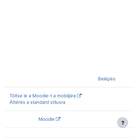
Jelenleg vendégként van bejelentkezve (
Belépés
)
Töltse le a Moodle-t a mobiljára
Áttérés a standard stílusra
Szolgáltatja a
Moodle