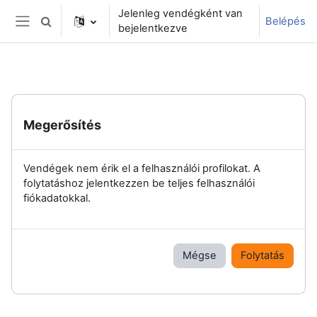
Tovább a fő tartalomhoz
Jelenleg vendégként van
Belépés
Keresési bemeneti adatok váltása
bejelentkezve
Oldalpanel
Megerősítés
Vendégek nem érik el a felhasználói profilokat. A
folytatáshoz jelentkezzen be teljes felhasználói
fiókadatokkal.
Mégse
Folytatás