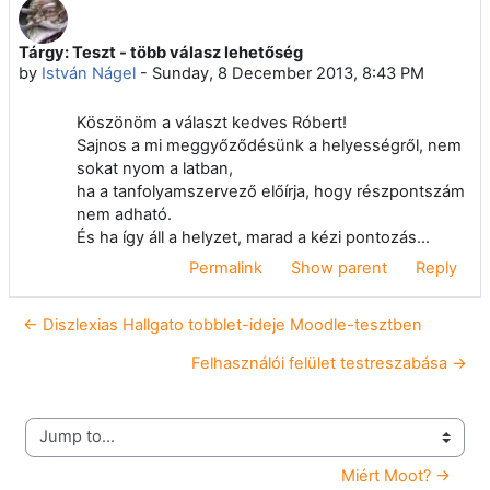
Tárgy: Teszt - több válasz lehetőség
Number of replies: 0
by
István Nágel
-
Sunday, 8 December 2013, 8:43 PM
Köszönöm a választ kedves Róbert!
Sajnos a mi meggyőződésünk a helyességről, nem
sokat nyom a latban,
ha a tanfolyamszervező előírja, hogy részpontszám
nem adható.
És ha így áll a helyzet, marad a kézi pontozás...
Permalink
Show parent
Reply
← Diszlexias Hallgato tobblet-ideje Moodle-tesztben
Felhasználói felület testreszabása →
Jump to...
Miért Moot? →