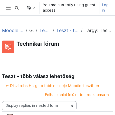
Skip to main content
You are currently using guest
Log
Toggle search input
access
in
Side panel
Moodle tudástár és fórum
General
Technikai fórum
Teszt - több válasz lehetőség
Tárgy: Teszt - több válasz lehetőség
Technikai fórum
RSS feed of discussions
Forum
Teszt - több válasz lehetőség
← Diszlexias Hallgato tobblet-ideje Moodle-tesztben
Felhasználói felület testreszabása →
Display mode