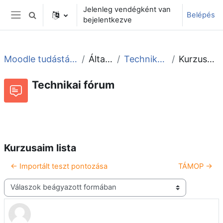
Tovább a fő tartalomhoz
Jelenleg vendégként van
Belépés
Keresési bemeneti adatok váltása
bejelentkezve
Oldalpanel
Moodle tudástár és fórum
Általános
Technikai fórum
Kurzusaim lista
Technikai fórum
Beszélgetések RSS-hírei
Fórum
Kurzusaim lista
← Importált teszt pontozása
TÁMOP →
Megjelenítési mód