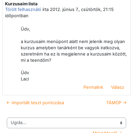
Kurzusaim lista
Válaszok szám: 0
Törölt felhasználó
írta
2012. június 7., csütörtök, 21:15
időpontban
Üdv,
a kurzusaim menüpont alatt nem jelenik meg olyan
kurzus amelyben tanárként be vagyok iratkozva,
szeretném ha ez is megjelenne a kurzusaim között,
mi a teendőm?
Üdv
Laci
Permalink
Válasz
← Importált teszt pontozása
TÁMOP →
Ugrás...