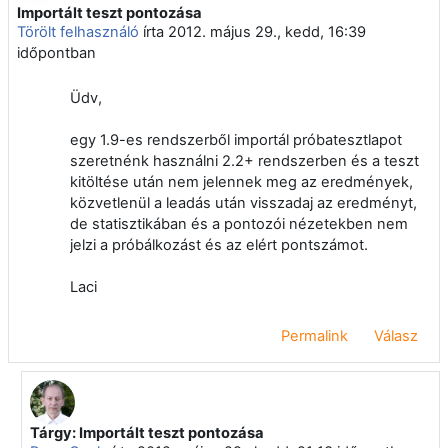
Importált teszt pontozása
Válaszok szám: 2
Törölt felhasználó
írta
2012. május 29., kedd, 16:39
időpontban
Üdv,
egy 1.9-es rendszerből importál próbatesztlapot
szeretnénk használni 2.2+ rendszerben és a teszt
kitöltése után nem jelennek meg az eredmények,
közvetlenül a leadás után visszadaj az eredményt,
de statisztikában és a pontozói nézetekben nem
jelzi a próbálkozást és az elért pontszámot.
Laci
Permalink
Válasz
Tárgy: Importált teszt pontozása
Válasz erre: Törölt felhasználó