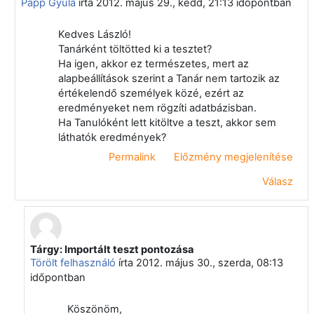
Papp Gyula
írta
2012. május 29., kedd, 21:13
időpontban
Kedves László!
Tanárként töltötted ki a tesztet?
Ha igen, akkor ez természetes, mert az
alapbeállítások szerint a Tanár nem tartozik az
értékelendő személyek közé, ezért az
eredményeket nem rögzíti adatbázisban.
Ha Tanulóként lett kitöltve a teszt, akkor sem
láthatók eredmények?
Permalink
Előzmény megjelenítése
Válasz
Tárgy: Importált teszt pontozása
Válasz erre: Papp Gyula
Törölt felhasználó
írta
2012. május 30., szerda, 08:13
időpontban
Köszönöm,