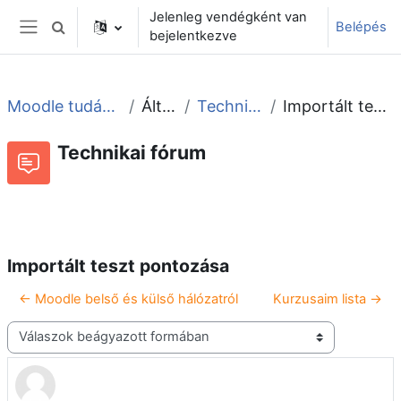
Tovább a fő tartalomhoz
Jelenleg vendégként van
Belépés
Keresési bemeneti adatok váltása
bejelentkezve
Oldalpanel
Moodle tudástár és fórum
Általános
Technikai fórum
Importált teszt pontozása
Technikai fórum
Beszélgetések RSS-hírei
Fórum
Importált teszt pontozása
← Moodle belső és külső hálózatról
Kurzusaim lista →
Megjelenítési mód