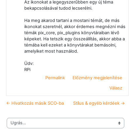
Az ikonokat a legegyszerűbben egy új téma
bekapcsolásával tudod lecserélni.
Ha meg akarod tartani a mostani témát, de más
ikonokat szeretnél, akkor érdemes megnézni más
témák pix_core, pix_plugins könyvtáraiban lévő
képeket. Ha tetszik egy összeállítás, akkor abba a
témába kell ezeket a könyvtárakat bemásolni,
amelyiket most használod.
Üdv:
RPi
Permalink
Előzmény megjelenítése
Válasz
← Hivatkozás másik SCO-ba
Stílus & egyéb kérdéek →
Ugrás...