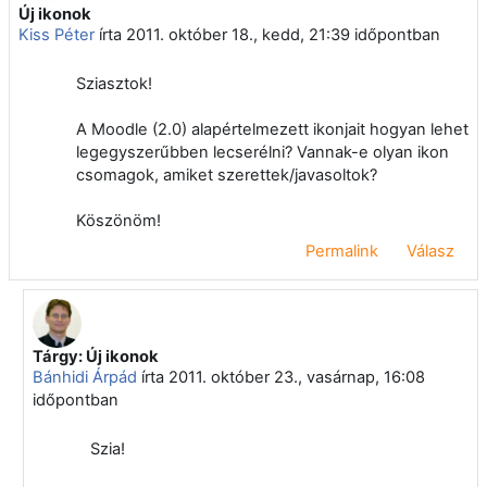
Új ikonok
Válaszok szám: 1
Kiss Péter
írta
2011. október 18., kedd, 21:39
időpontban
Sziasztok!
A Moodle (2.0) alapértelmezett ikonjait hogyan lehet
legegyszerűbben lecserélni? Vannak-e olyan ikon
csomagok, amiket szerettek/javasoltok?
Köszönöm!
Permalink
Válasz
Tárgy: Új ikonok
Válasz erre: Kiss Péter
Bánhidi Árpád
írta
2011. október 23., vasárnap, 16:08
időpontban
Szia!