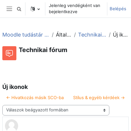
Tovább a fő tartalomhoz
Jelenleg vendégként van
Belépés
Keresési bemeneti adatok váltása
bejelentkezve
Oldalpanel
Moodle tudástár és fórum
Általános
Technikai fórum
Új ikonok
Technikai fórum
Beszélgetések RSS-hírei
Fórum
Új ikonok
← Hivatkozás másik SCO-ba
Stílus & egyéb kérdéek →
Megjelenítési mód