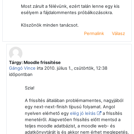
Most zárult a félévünk, ezért talán lenne egy kis
esélyem a fájdalommentes próbálkozásokra.
Köszönök minden tanácsot.
Permalink
Válasz
Tárgy: Moodle frissítése
Válasz erre: Klein Arnold
Gángó Vince
írta
2010. július 1., csütörtök, 12:38
időpontban
Szia!
A frissítés általában problémamentes, nagyjából
egy next-next-finish típusú folyamat. Angol
nyelven elérhető egy
elég jó leírás
a frissítés
menetéről. Alapvetően frissítés előtt mentsd a
teljes moodle adatbázist, a moodle web- és
adatkönyvtárát is és akkor nem érhet meglepetés.