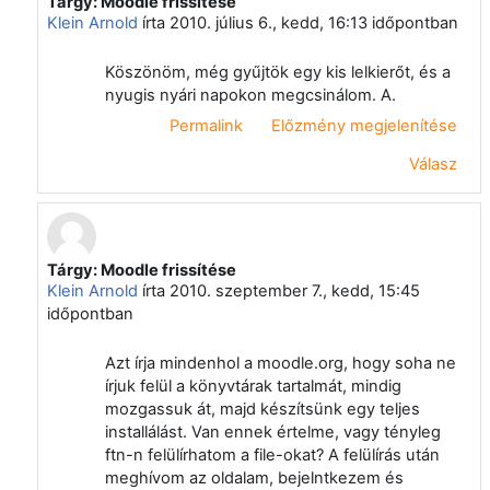
Tárgy: Moodle frissítése
Válasz erre: Vágvölgyi Csaba
Klein Arnold
írta
2010. július 6., kedd, 16:13
időpontban
Köszönöm, még gyűjtök egy kis lelkierőt, és a
nyugis nyári napokon megcsinálom. A.
Permalink
Előzmény megjelenítése
Válasz
Tárgy: Moodle frissítése
Válasz erre: Vágvölgyi Csaba
Klein Arnold
írta
2010. szeptember 7., kedd, 15:45
időpontban
Azt írja mindenhol a moodle.org, hogy soha ne
írjuk felül a könyvtárak tartalmát, mindig
mozgassuk át, majd készítsünk egy teljes
installálást. Van ennek értelme, vagy tényleg
ftn-n felülírhatom a file-okat? A felülírás után
meghívom az oldalam, bejelntkezem és