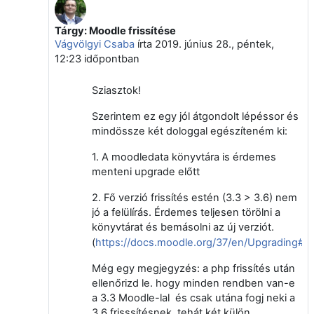
Tárgy: Moodle frissítése
Válasz erre: Weisz Janos
Vágvölgyi Csaba
írta
2019. június 28., péntek,
12:23
időpontban
Sziasztok!
Szerintem ez egy jól átgondolt lépéssor és
mindössze két dologgal egészíteném ki:
1. A moodledata könyvtára is érdemes
menteni upgrade előtt
2. Fő verzió frissítés estén (3.3 > 3.6) nem
jó a felülírás. Érdemes teljesen törölni a
könyvtárat és bemásolni az új verziót.
(
https://docs.moodle.org/37/en/Upgrading#I
Még egy megjegyzés: a php frissítés után
ellenőrizd le. hogy minden rendben van-e
a 3.3 Moodle-lal és csak utána fogj neki a
3.6 frisssítésnek, tehát két külön