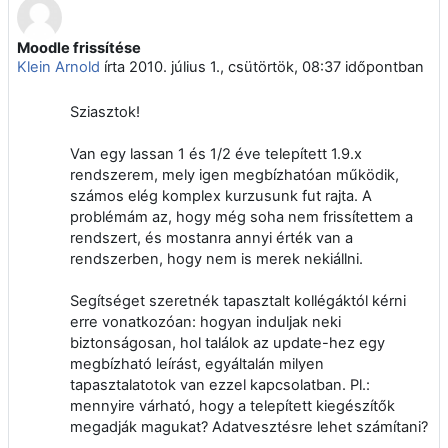
Moodle frissítése
Válaszok szám: 7
Klein Arnold
írta
2010. július 1., csütörtök, 08:37
időpontban
Sziasztok!
Van egy lassan 1 és 1/2 éve telepített 1.9.x
rendszerem, mely igen megbízhatóan működik,
számos elég komplex kurzusunk fut rajta. A
problémám az, hogy még soha nem frissítettem a
rendszert, és mostanra annyi érték van a
rendszerben, hogy nem is merek nekiállni.
Segítséget szeretnék tapasztalt kollégáktól kérni
erre vonatkozóan: hogyan induljak neki
biztonságosan, hol találok az update-hez egy
megbízható leírást, egyáltalán milyen
tapasztalatotok van ezzel kapcsolatban. Pl.:
mennyire várható, hogy a telepített kiegészítők
megadják magukat? Adatvesztésre lehet számítani?