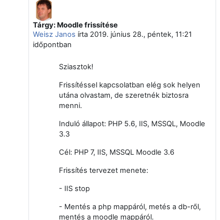
Tárgy: Moodle frissítése
Válasz erre: Vágvölgyi Csaba
Weisz Janos
írta
2019. június 28., péntek, 11:21
időpontban
Sziasztok!
Frissítéssel kapcsolatban elég sok helyen
utána olvastam, de szeretnék biztosra
menni.
Induló állapot: PHP 5.6, IIS, MSSQL, Moodle
3.3
Cél: PHP 7, IIS, MSSQL Moodle 3.6
Frissítés tervezet menete:
- IIS stop
- Mentés a php mappáról, metés a db-ről,
mentés a moodle mappáról.