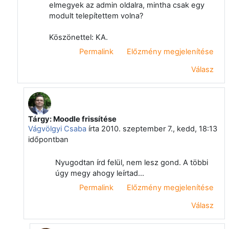
elmegyek az admin oldalra, mintha csak egy
modult telepítettem volna?
Köszönettel: KA.
Permalink
Előzmény megjelenítése
Válasz
Tárgy: Moodle frissítése
Válasz erre: Klein Arnold
Vágvölgyi Csaba
írta
2010. szeptember 7., kedd, 18:13
időpontban
Nyugodtan írd felül, nem lesz gond. A többi
úgy megy ahogy leírtad...
Permalink
Előzmény megjelenítése
Válasz