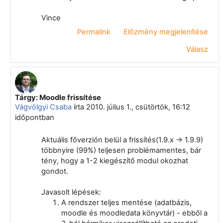
Vince
Permalink
Előzmény megjelenítése
Válasz
Tárgy: Moodle frissítése
Válasz erre: Klein Arnold
Vágvölgyi Csaba
írta
2010. július 1., csütörtök, 16:12
időpontban
Aktuális főverzión belül a frissítés(1.9.x -> 1.9.9)
többnyire (99%) teljesen problémamentes, bár
tény, hogy a 1-2 kiegészítő modul okozhat
gondot.
Javasolt lépések:
A rendszer teljes mentése (adatbázis,
moodle és moodledata könyvtár) - ebből a