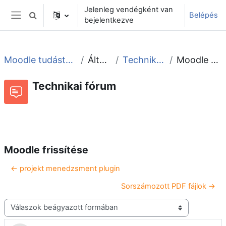
Tovább a fő tartalomhoz
Jelenleg vendégként van
Belépés
Keresési bemeneti adatok váltása
bejelentkezve
Oldalpanel
Moodle tudástár és fórum
Általános
Technikai fórum
Moodle frissítése
Technikai fórum
Beszélgetések RSS-hírei
Fórum
Moodle frissítése
← projekt menedzsment plugin
Sorszámozott PDF fájlok →
Megjelenítési mód