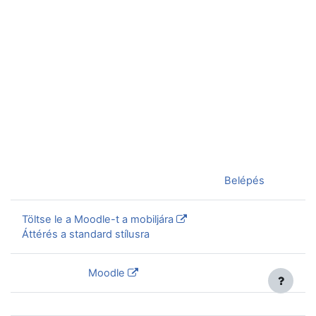
Jelenleg vendégként van bejelentkezve (
Belépés
)
Töltse le a Moodle-t a mobiljára
Áttérés a standard stílusra
Szolgáltatja a
Moodle