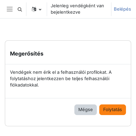
Tovább a fő tartalomhoz
Jelenleg vendégként van
Belépés
Keresési bemeneti adatok váltása
bejelentkezve
Oldalpanel
Megerősítés
Vendégek nem érik el a felhasználói profilokat. A
folytatáshoz jelentkezzen be teljes felhasználói
fiókadatokkal.
Mégse
Folytatás