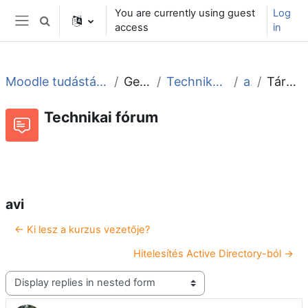
Skip to main content
You are currently using guest
Log
Toggle search input
access
in
Side panel
Moodle tudástár és fórum
General
Technikai fórum
avi
Tárgy: avi
Technikai fórum
RSS feed of discussions
Forum
avi
← Ki lesz a kurzus vezetője?
Hitelesítés Active Directory-ból →
Display mode