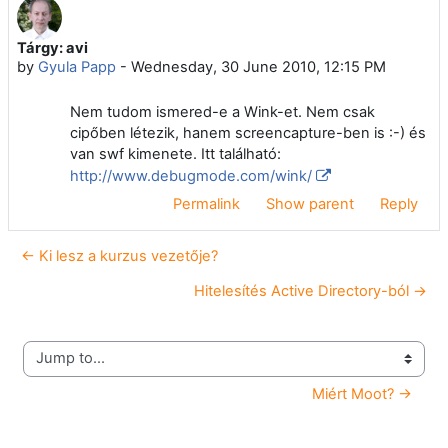
Tárgy: avi
Number of replies: 0
by
Gyula Papp
-
Wednesday, 30 June 2010, 12:15 PM
Nem tudom ismered-e a Wink-et. Nem csak
cipőben létezik, hanem screencapture-ben is :-) és
van swf kimenete. Itt található:
http://www.debugmode.com/wink/
Permalink
Show parent
Reply
← Ki lesz a kurzus vezetője?
Hitelesítés Active Directory-ból →
Jump to...
Miért Moot? →