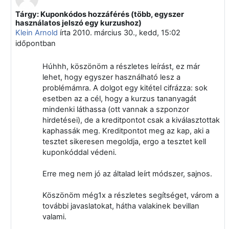
Tárgy: Kuponkódos hozzáférés (több, egyszer
Válasz erre: Klein Arnold
használatos jelszó egy kurzushoz)
Klein Arnold
írta
2010. március 30., kedd, 15:02
időpontban
Húhhh, köszönöm a részletes leírást, ez már
lehet, hogy egyszer használható lesz a
problémámra. A dolgot egy kitétel cifrázza: sok
esetben az a cél, hogy a kurzus tananyagát
mindenki láthassa (ott vannak a szponzor
hirdetései), de a kreditpontot csak a kiválasztottak
kaphassák meg. Kreditpontot meg az kap, aki a
tesztet sikeresen megoldja, ergo a tesztet kell
kuponkóddal védeni.
Erre meg nem jó az általad leírt módszer, sajnos.
Köszönöm még1x a részletes segítséget, várom a
további javaslatokat, hátha valakinek bevillan
valami.