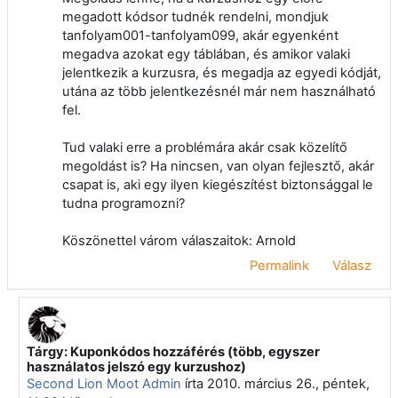
megadott kódsor tudnék rendelni, mondjuk
tanfolyam001-tanfolyam099, akár egyenként
megadva azokat egy táblában, és amikor valaki
jelentkezik a kurzusra, és megadja az egyedi kódját,
utána az több jelentkezésnél már nem használható
fel.
Tud valaki erre a problémára akár csak közelítő
megoldást is? Ha nincsen, van olyan fejlesztő, akár
csapat is, aki egy ilyen kiegészítést biztonsággal le
tudna programozni?
Köszönettel várom válaszaitok: Arnold
Permalink
Válasz
Tárgy: Kuponkódos hozzáférés (több, egyszer
Válasz erre: Klein Arnold
használatos jelszó egy kurzushoz)
Second Lion Moot Admin
írta
2010. március 26., péntek,