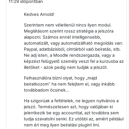
11:29
időpontban
Kedves Arnold!
Szerintem nem véletlenül nincs ilyen modul.
Meglátásom szerint rossz stratégia a jelszóra
alapozni. Számos ennél intelligensebb,
automatizált, vagy automatizálható megoldás van:
Paypal, adatbázisból, címtárból való beíratás, stb.
Ne adj isten, a Moodle rendszergazda, vagy a
képzést felügyelő személy veszi fel a kurzusba az
illetőket - azok pedig nem tudják a jelszót.
Felhasználóra bízni olyat, hogy „majd
beiratkozom” ha nem felejtem el, vagy inkább
továbbadom öcsinek...
Ha szigorúak a feltételek, ne legyen nyilvános a
jelszó. Természetesen azt, hogy valójában ki
jelentkezik be egy accounttal, azt továbbra sem
tudja szavatolni senki. Ez utóbbi az, amiért például
nem éri meg ilyen beíratási plugint írni.