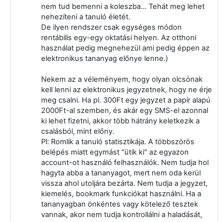
nem tud bemenni a koleszba... Tehát meg lehet
nehezíteni a tanuló életét.
De ilyen rendszer csak egységes módon
rentábilis egy-egy oktatási helyen. Az otthoni
használat pedig megnehezül ami pedig éppen az
elektronikus tananyag előnye lenne.)
Nekem az a véleményem, hogy olyan olcsónak
kell lenni az elektronikus jegyzetnek, hogy ne érje
meg csalni. Ha pl. 300Ft egy jegyzet a papír alapú
2000Ft-al szemben, és akár egy SMS-el azonnal
ki lehet fizetni, akkor több hátrány keletkezik a
csalásból, mint előny.
Pl: Romlik a tanuló statisztikája. A többszörös
belépés miatt egymást "ütik ki" az egyazon
account-ot használó felhasználók. Nem tudja hol
hagyta abba a tananyagot, mert nem oda kerül
vissza ahol utoljára bezárta. Nem tudja a jegyzet,
kiemelés, bookmark funkciókat használni. Ha a
tananyagban önkéntes vagy kötelező tesztek
vannak, akor nem tudja kontrollálni a haladását,