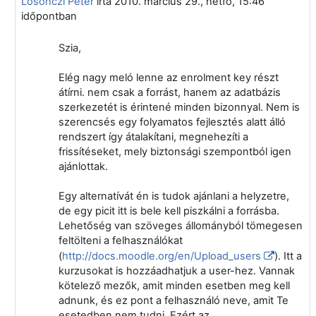
Losonczi Péter
írta
2010. március 29., hétfő, 15:46
időpontban
Szia,
Elég nagy meló lenne az enrolment key részt
átírni. nem csak a forrást, hanem az adatbázis
szerkezetét is érintené minden bizonnyal. Nem is
szerencsés egy folyamatos fejlesztés alatt álló
rendszert így átalakítani, megnehezíti a
frissítéseket, mely biztonsági szempontból igen
ajánlottak.
Egy alternatívát én is tudok ajánlani a helyzetre,
de egy picit itt is bele kell piszkálni a forrásba.
Lehetőség van szöveges állományból tömegesen
feltölteni a felhasználókat
(
http://docs.moodle.org/en/Upload_users
). Itt a
kurzusokat is hozzáadhatjuk a user-hez. Vannak
kötelező mezők, amit minden esetben meg kell
adnunk, és ez pont a felhasználó neve, amit Te
esetedben nem tudni. Ezért az