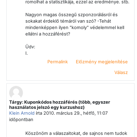
romolhat a statisztikája, ezzel az eredménye. stb.
Nagyon magas összegű szponzorálásról és
sokakat érdeklő témáról van szó? -Tehát
mindenképpen ilyen "komoly" védelemmel kell
ellátni a hozzáférést?
Üdv:
I.
Permalink
Előzmény megjelenítése
Válasz
Tárgy: Kuponkódos hozzáférés (több, egyszer
Válasz erre: Klein Arnold
használatos jelszó egy kurzushoz)
Klein Arnold
írta
2010. március 29., hétfő, 11:07
időpontban
Köszönöm a válaszaitokat, de sajnos nem tudok