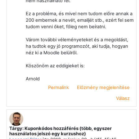
nem használható fel.
Ez a probléma, és mivel nem tudom előre annak a
200 embernek a nevét, emailjét stb., ezért fel sem
tudom venni őket, főleg nem beíratni.
Várom további véleményeteket és a megoldást,
ha tudtok egy jó programozót, aki tudja, hogyan
néz ki a Moodle belülről.
Köszönöm az eddigieket is:
Arnold
Permalink
Előzmény megjelenítése
Válasz
Tárgy: Kuponkódos hozzáférés (több, egyszer
Válasz erre: Klein Arnold
használatos jelszó egy kurzushoz)