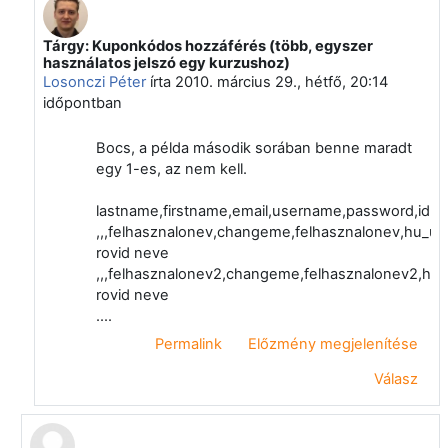
Tárgy: Kuponkódos hozzáférés (több, egyszer
Válasz erre: Losonczi Péter
használatos jelszó egy kurzushoz)
Losonczi Péter
írta
2010. március 29., hétfő, 20:14
időpontban
Bocs, a példa második sorában benne maradt
egy 1-es, az nem kell.
lastname,firstname,email,username,password,idnu
,,,felhasznalonev,changeme,felhasznalonev,hu_ut
rovid neve
,,,felhasznalonev2,changeme,felhasznalonev2,hu_
rovid neve
....
Permalink
Előzmény megjelenítése
Válasz