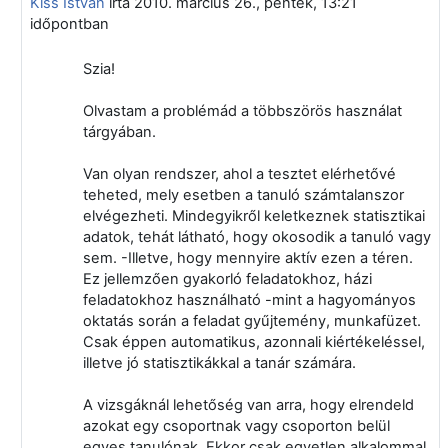
Kiss István
írta
2010. március 26., péntek, 13:21
időpontban
Szia!
Olvastam a problémád a többszörös használat
tárgyában.
Van olyan rendszer, ahol a tesztet elérhetővé
teheted, mely esetben a tanuló számtalanszor
elvégezheti. Mindegyikről keletkeznek statisztikai
adatok, tehát látható, hogy okosodik a tanuló vagy
sem. -Illetve, hogy mennyire aktív ezen a téren.
Ez jellemzően gyakorló feladatokhoz, házi
feladatokhoz használható -mint a hagyományos
oktatás során a feladat gyűjtemény, munkafüzet.
Csak éppen automatikus, azonnali kiértékeléssel,
illetve jó statisztikákkal a tanár számára.
A vizsgáknál lehetőség van arra, hogy elrendeld
azokat egy csoportnak vagy csoporton belül
egyes tanulónak. Ekkor csak egyetlen alkalommal