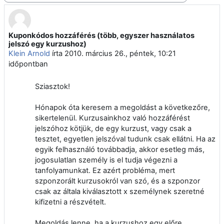
Kuponkódos hozzáférés (több, egyszer használatos
Válaszok szám: 6
jelszó egy kurzushoz)
Klein Arnold
írta
2010. március 26., péntek, 10:21
időpontban
Sziasztok!
Hónapok óta keresem a megoldást a következőre,
sikertelenül. Kurzusainkhoz való hozzáférést
jelszóhoz kötjük, de egy kurzust, vagy csak a
tesztet, egyetlen jelszóval tudunk csak ellátni. Ha az
egyik felhasználó továbbadja, akkor esetleg más,
jogosulatlan személy is el tudja végezni a
tanfolyamunkat. Ez azért probléma, mert
szponzorált kurzusokról van szó, és a szponzor
csak az általa kiválasztott x személynek szeretné
kifizetni a részvételt.
Megoldás lenne, ha a kurzushoz egy előre