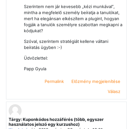
Szerintem nem jár kevesebb „kézi munkával”,
mintha a megfelelő személy beíratja a tanulókat,
mert ha elegánsan elkészítem a plugint, hogyan
fogják a tanulók személyre szabottan megkapni a
kódjukat?
Szóval, szerintem stratégiát kellene váltani
beíratás ügyben :-)
Üdvözlettel:
Papp Gyula
Permalink
Előzmény megjelenítése
Válasz
Tárgy: Kuponkódos hozzáférés (több, egyszer
Válasz erre: Klein Arnold
használatos jelszó egy kurzushoz)