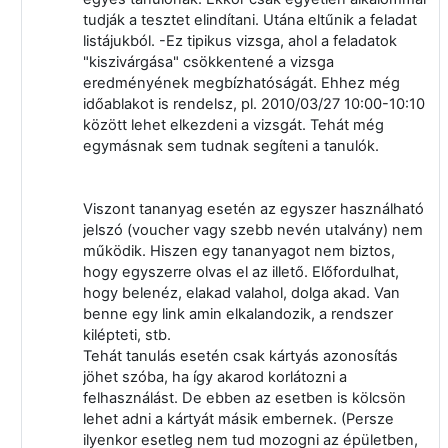
tudják a tesztet elindítani. Utána eltűnik a feladat
listájukból. -Ez tipikus vizsga, ahol a feladatok
"kiszivárgása" csökkentené a vizsga
eredményének megbízhatóságát. Ehhez még
időablakot is rendelsz, pl. 2010/03/27 10:00-10:10
között lehet elkezdeni a vizsgát. Tehát még
egymásnak sem tudnak segíteni a tanulók.
Viszont tananyag esetén az egyszer használható
jelszó (voucher vagy szebb nevén utalvány) nem
működik. Hiszen egy tananyagot nem biztos,
hogy egyszerre olvas el az illető. Előfordulhat,
hogy belenéz, elakad valahol, dolga akad. Van
benne egy link amin elkalandozik, a rendszer
kilépteti, stb.
Tehát tanulás esetén csak kártyás azonosítás
jöhet szóba, ha így akarod korlátozni a
felhasználást. De ebben az esetben is kölcsön
lehet adni a kártyát másik embernek. (Persze
ilyenkor esetleg nem tud mozogni az épületben,