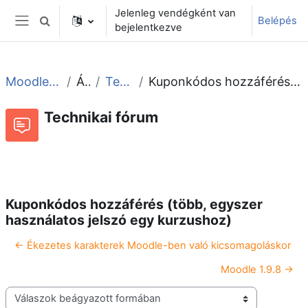
Tovább a fő tartalomhoz
Jelenleg vendégként van
Belépés
Keresési bemeneti adatok váltása
bejelentkezve
Oldalpanel
Moodle tudástár és fórum
Általános
Technikai fórum
Kuponkódos hozzáférés (több, egyszer használatos jelszó egy kurzushoz)
Technikai fórum
Beszélgetések RSS-hírei
Fórum
Kuponkódos hozzáférés (több, egyszer
használatos jelszó egy kurzushoz)
← Ékezetes karakterek Moodle-ben való kicsomagoláskor
Moodle 1.9.8 →
Megjelenítési mód