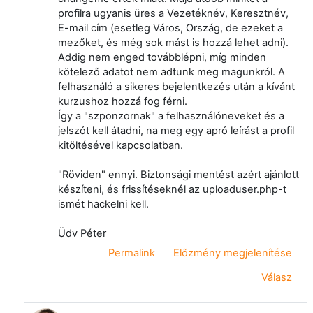
profilra ugyanis üres a Vezetéknév, Keresztnév,
E-mail cím (esetleg Város, Ország, de ezeket a
mezőket, és még sok mást is hozzá lehet adni).
Addig nem enged továbblépni, míg minden
kötelező adatot nem adtunk meg magunkról. A
felhasználó a sikeres bejelentkezés után a kívánt
kurzushoz hozzá fog férni.
Így a "szponzornak" a felhasználóneveket és a
jelszót kell átadni, na meg egy apró leírást a profil
kitöltésével kapcsolatban.
"Röviden" ennyi. Biztonsági mentést azért ajánlott
készíteni, és frissítéseknél az uploaduser.php-t
ismét hackelni kell.
Üdv Péter
Permalink
Előzmény megjelenítése
Válasz