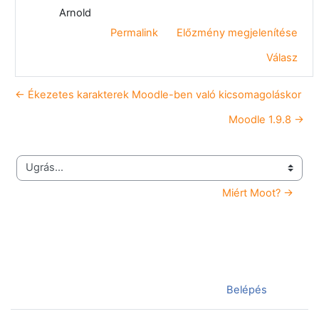
Arnold
Permalink
Előzmény megjelenítése
Válasz
← Ékezetes karakterek Moodle-ben való kicsomagoláskor
Moodle 1.9.8 →
Ugrás...
Miért Moot? →
Jelenleg vendégként van bejelentkezve (
Belépés
)