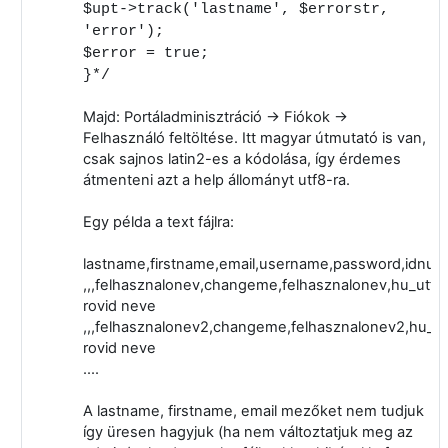
$upt->track('lastname', $errorstr,
'error');
$error = true;
}*/
Majd: Portáladminisztráció -> Fiókok ->
Felhasználó feltöltése. Itt magyar útmutató is van,
csak sajnos latin2-es a kódolása, így érdemes
átmenteni azt a help állományt utf8-ra.
Egy példa a text fájlra:
lastname,firstname,email,username,password,idnum
,,,felhasznalonev,changeme,felhasznalonev,hu_utf8
rovid neve
,,,felhasznalonev2,changeme,felhasznalonev2,hu_ut
rovid neve
....
A lastname, firstname, email mezőket nem tudjuk
így üresen hagyjuk (ha nem változtatjuk meg az