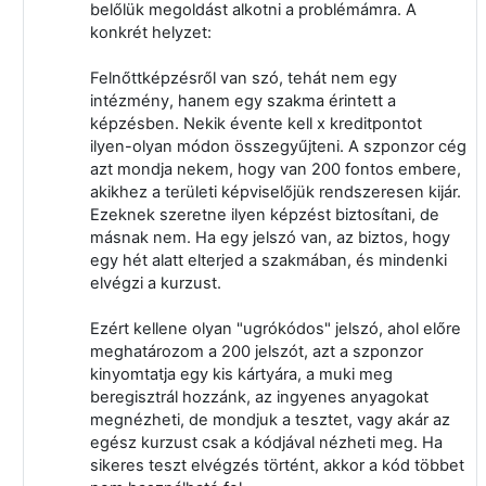
belőlük megoldást alkotni a problémámra. A
konkrét helyzet:
Felnőttképzésről van szó, tehát nem egy
intézmény, hanem egy szakma érintett a
képzésben. Nekik évente kell x kreditpontot
ilyen-olyan módon összegyűjteni. A szponzor cég
azt mondja nekem, hogy van 200 fontos embere,
akikhez a területi képviselőjük rendszeresen kijár.
Ezeknek szeretne ilyen képzést biztosítani, de
másnak nem. Ha egy jelszó van, az biztos, hogy
egy hét alatt elterjed a szakmában, és mindenki
elvégzi a kurzust.
Ezért kellene olyan "ugrókódos" jelszó, ahol előre
meghatározom a 200 jelszót, azt a szponzor
kinyomtatja egy kis kártyára, a muki meg
beregisztrál hozzánk, az ingyenes anyagokat
megnézheti, de mondjuk a tesztet, vagy akár az
egész kurzust csak a kódjával nézheti meg. Ha
sikeres teszt elvégzés történt, akkor a kód többet