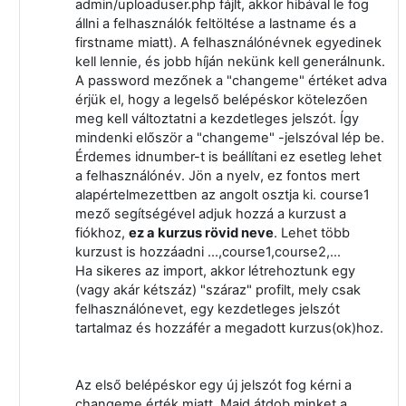
admin/uploaduser.php fájlt, akkor hibával le fog
állni a felhasználók feltöltése a lastname és a
firstname miatt). A felhasználónévnek egyedinek
kell lennie, és jobb híján nekünk kell generálnunk.
A password mezőnek a "changeme" értéket adva
érjük el, hogy a legelső belépéskor kötelezően
meg kell változtatni a kezdetleges jelszót. Így
mindenki először a "changeme" -jelszóval lép be.
Érdemes idnumber-t is beállítani ez esetleg lehet
a felhasználónév. Jön a nyelv, ez fontos mert
alapértelmezettben az angolt osztja ki. course1
mező segítségével adjuk hozzá a kurzust a
fiókhoz,
ez a kurzus rövid neve
. Lehet több
kurzust is hozzáadni ...,course1,course2,...
Ha sikeres az import, akkor létrehoztunk egy
(vagy akár kétszáz) "száraz" profilt, mely csak
felhasználónevet, egy kezdetleges jelszót
tartalmaz és hozzáfér a megadott kurzus(ok)hoz.
Az első belépéskor egy új jelszót fog kérni a
changeme érték miatt. Majd átdob minket a