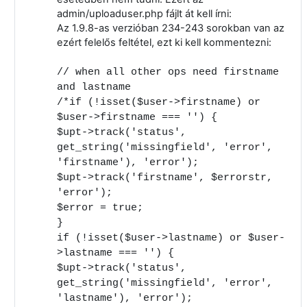
admin/uploaduser.php fájlt át kell írni:
Az 1.9.8-as verzióban 234-243 sorokban van az
ezért felelős feltétel, ezt ki kell kommentezni:
// when all other ops need firstname
and lastname
/*if (!isset($user->firstname) or
$user->firstname === '') {
$upt->track('status',
get_string('missingfield', 'error',
'firstname'), 'error');
$upt->track('firstname', $errorstr,
'error');
$error = true;
}
if (!isset($user->lastname) or $user-
>lastname === '') {
$upt->track('status',
get_string('missingfield', 'error',
'lastname'), 'error');