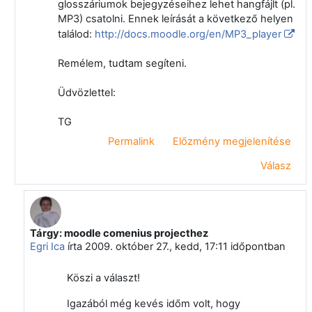
glosszáriumok bejegyzéseihez lehet hangfájlt (pl.
MP3) csatolni. Ennek leírását a következő helyen
találod:
http://docs.moodle.org/en/MP3_player
Remélem, tudtam segíteni.
Üdvözlettel:
TG
Permalink
Előzmény megjelenítése
Válasz
Tárgy: moodle comenius projecthez
Válasz erre: Tamási Gergely
Egri Ica
írta
2009. október 27., kedd, 17:11
időpontban
Köszi a választ!
Igazából még kevés időm volt, hogy