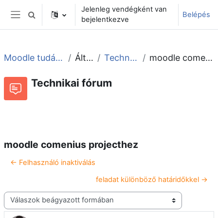
Tovább a fő tartalomhoz
Jelenleg vendégként van
Belépés
Keresési bemeneti adatok váltása
bejelentkezve
Oldalpanel
Moodle tudástár és fórum
Általános
Technikai fórum
moodle comenius projecthez
Technikai fórum
Beszélgetések RSS-hírei
Fórum
moodle comenius projecthez
← Felhasználó inaktiválás
feladat különböző határidőkkel →
Megjelenítési mód