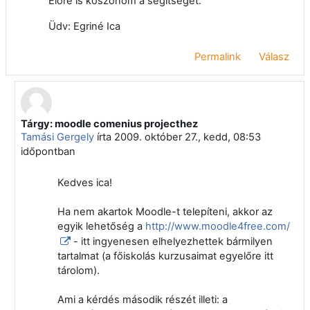
Előre is köszönöm a segítséget.
Üdv: Egriné Ica
Permalink
Válasz
Tárgy: moodle comenius projecthez
Válasz erre: Egri Ica
Tamási Gergely
írta
2009. október 27., kedd, 08:53
időpontban
Kedves ica!
Ha nem akartok Moodle-t telepíteni, akkor az
egyik lehetőség a
http://www.moodle4free.com/
- itt ingyenesen elhelyezhettek bármilyen
tartalmat (a főiskolás kurzusaimat egyelőre itt
tárolom).
Ami a kérdés második részét illeti: a