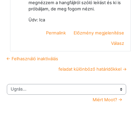
megnézzem a hangfájlról szóló leírást és ki is
próbáljam, de meg fogom nézni.
Üdv: Ica
Permalink
Előzmény megjelenítése
Válasz
← Felhasználó inaktiválás
feladat különböző határidőkkel →
Ugrás...
Miért Moot? →