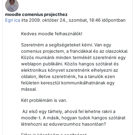
moodle comenius projecthez
Válaszok szám: 2
Egri Ica
írta
2009. október 24., szombat, 18:46
időpontban
Kedves moodle felhasználók!
Szeretném a segítségeteket kérni. Van egy
comenius projectem, a franciákkal és az olaszokkal.
Közös munkánk minden termékét szeretnénk egy
weblapon publikálni. Közös hangos szótárat és
elektronikus könyvet szeretnénk elhelyezni az
oldalon, illetve szeretnénk, ha a tanulók ezen
felületen keresztül kommunikálhatnának egy
mással.
Két problémám is van.
Az első egy tárhely, ahová fel lehetne rakni a
moodle-t. A másik, hogyan tudok hangos szótárat
létrehozni az eduverzumhoz hasonlóan?